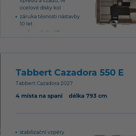
vpředu a vzadu, 14“
ocelové disky kol
záruka těsnosti nástavby
10 let
podvozek AL-KO,
náprava uložená na
vlečných ramenech vč.
tlumičů pérování
tříhořákový vařič s
Tabbert Cazadora 550 E
nerezovým dřezem a
skleněným krytem
Tabbert
Cazadora
2027
nádrž na čistou vodu 45
litrů, ponorné čerpadlo
4 místa na spaní
délka 793 cm
12 V
stabilizační vzpěry