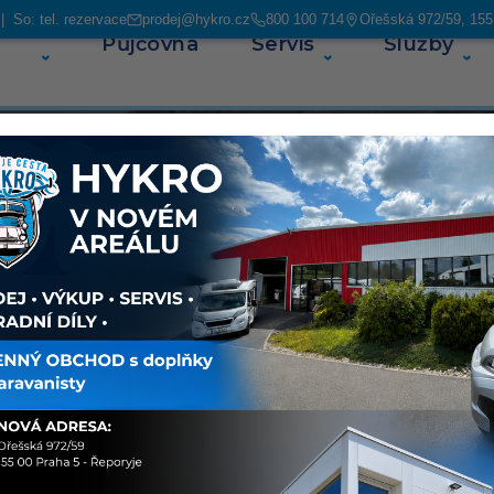
 So: tel. rezervace
prodej@hykro.cz
800 100 714
Ořešská 972/59, 155
Půjčovna
Servis
Služby
O ná
ás najdete
avanů. V
ských