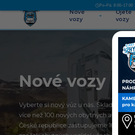
Po–Pá: 8:00–17:00 |
Nové
Ojeté
Přeskočit na obsah
vozy
vozy
Nové vozy
Vyberte si nový vůz u nás. Skladem u n
více než 100 nových obytných aut a kar
České republice zastupujeme 10 evrop