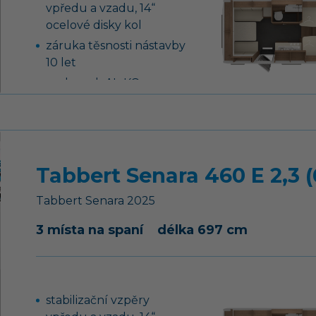
vpředu a vzadu, 14“
ocelové disky kol
záruka těsnosti nástavby
10 let
podvozek AL-KO,
náprava uložená na
vlečných ramenech vč.
tlumičů pérování
tříhořákový vařič s
Tabbert Senara 460 E 2,3 (
nerezovým dřezem a
skleněným krytem
Tabbert
Senara
2025
nádrž na čistou vodu 45
litrů, ponorné čerpadlo
3 místa na spaní
délka 697 cm
12 V
stabilizační vzpěry