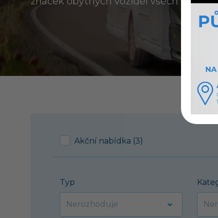
značek obytných vozidel všech kategori
Akční nabídka (3)
Typ
Kate