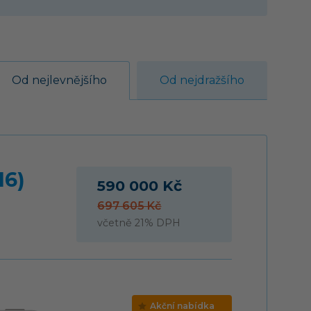
Od nejlevnějšího
Od nejdražšího
16)
590 000 Kč
697 605 Kč
včetně 21% DPH
Akční nabídka