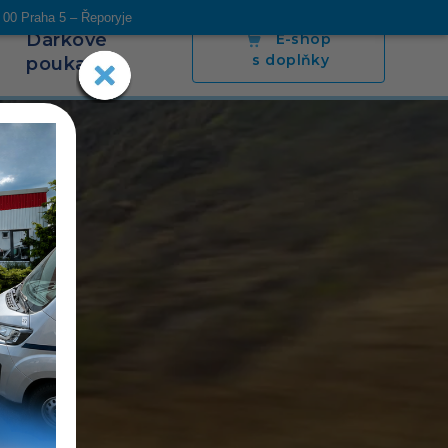
 00 Praha 5 – Řeporyje
Dárkové
E-shop
s doplňky
poukazy
s
Blog
Napsali o nás
Poradíme
Kontakt