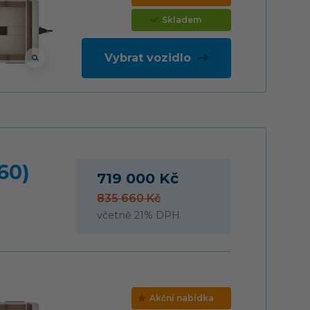
Skladem
Vybrat vozidlo
60)
719 000 Kč
835 660 Kč
včetně 21% DPH
Akční nabídka