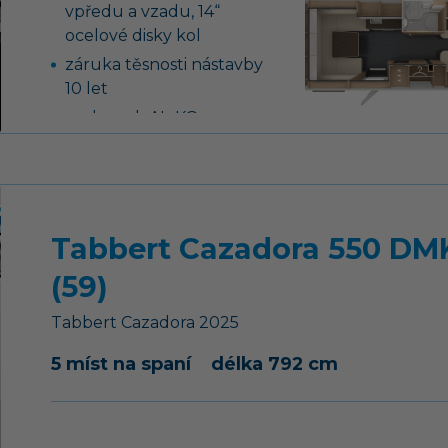
vpředu a vzadu, 14“
ocelové disky kol
záruka těsnosti nástavby
10 let
podvozek AL-KO,
náprava uložená na
vlečných ramenech vč.
tlumičů pérování
tříhořákový vařič s
Tabbert Cazadora 550 DMK
nerezovým dřezem a
skleněným krytem
(59)
nádrž na čistou vodu 45
litrů, ponorné čerpadlo
Tabbert
Cazadora
2025
12 V
5 míst na spaní
délka 792 cm