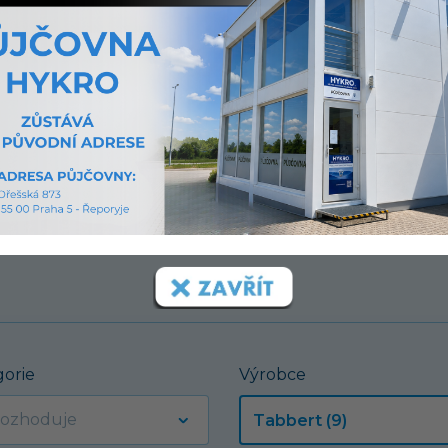
í.
gorie
Výrobce