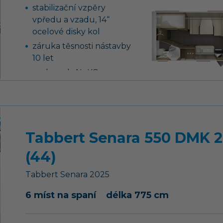
stabilizační vzpěry
vpředu a vzadu, 14“
ocelové disky kol
záruka těsnosti nástavby
10 let
podvozek AL-KO,
náprava uložená na
vlečných ramenech vč.
tlumičů pérování
tříhořákový vařič s
Tabbert Senara 550 DMK 2
nerezovým dřezem a
skleněným krytem
(44)
nádrž na čistou vodu 45
litrů, ponorné čerpadlo
Tabbert
Senara
2025
12 V
6 míst na spaní
délka 775 cm