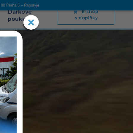
 00 Praha 5 – Řeporyje
Dárkové
E-shop
s doplňky
poukazy
s
Blog
Napsali o nás
Poradíme
Kontakt