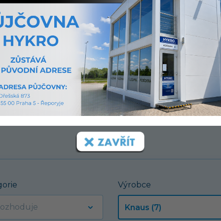
í.
gorie
Výrobce