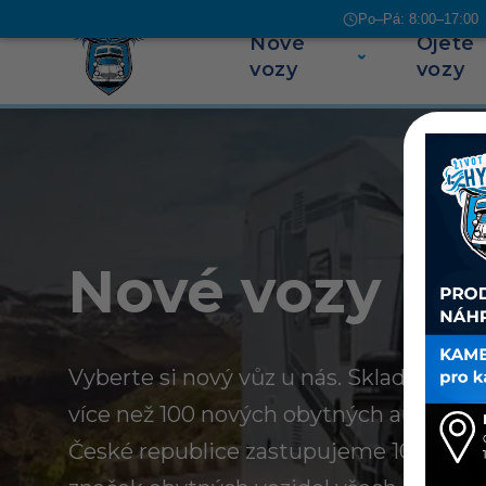
Po–Pá: 8:00–17:00 |
Nové
Ojeté
Přeskočit na obsah
vozy
vozy
Nové vozy
Vyberte si nový vůz u nás. Skladem u n
více než 100 nových obytných aut a kar
České republice zastupujeme 10 evrop