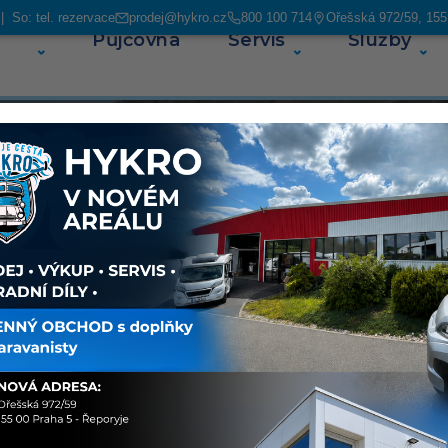
 So: tel. rezervace
prodej@hykro.cz
800 100 714
Ořešská 972/59, 155
Půjčovna
Servis
Služby
O ná
ás najdete
avanů. V
ských