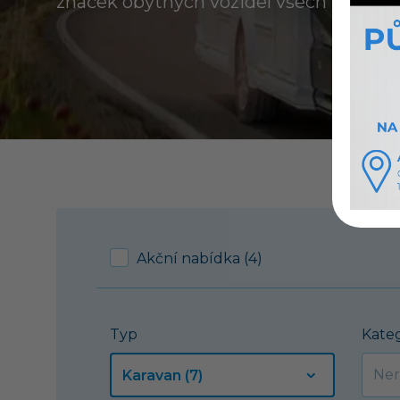
značek obytných vozidel všech kategori
Akční nabídka (4)
Typ
Kate