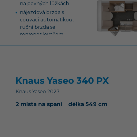
na pevných lůžkách
nájezdová brzda s
couvací automatikou,
ruční brzda se
servoposilovačem
stabilizační vzpěry
vpředu a vzadu, 14“
ocelové disky kol
záruka těsnosti nástavby
10 let
Knaus Yaseo 340 PX
GFK střecha se
zvýšenou odolností
Knaus
Yaseo
2027
proti kroupám
2 místa na spaní
délka 549 cm
tříhořákový vařič s
nerezovým dřezem a
skleněným krytem
střešní okno 28 x 28 cm