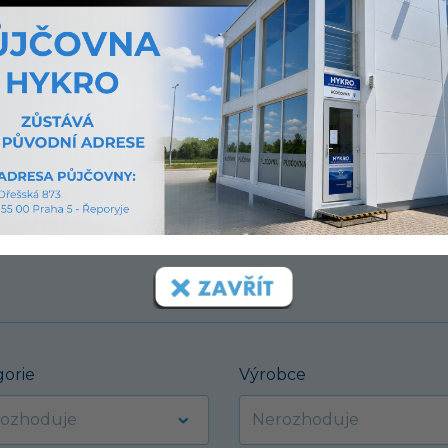
í.
gorie
Výrobce