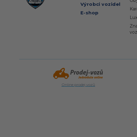
Ob
Výrobci vozidel
Kar
E-shop
Lux
Zna
vo
Online prodej vozů