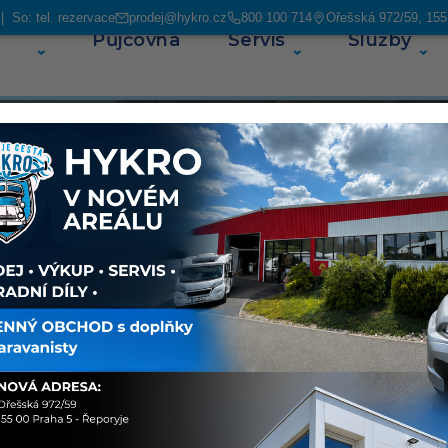
 So: tel. rezervace
prodej@hykro.cz
800 100 714
Ořešská 972/59, 155
Půjčovna
Servis
Služby
O ná
ás najdete
avanů. V
ských