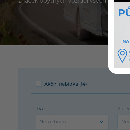
značek obytných vozidel všech kategori
Akční nabídka (14)
Typ
Kate