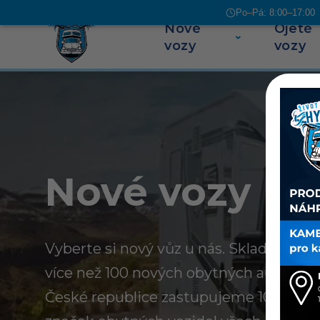
Po–Pá: 8:00–17:00 |
Nové
Ojeté
Přeskočit na obsah
vozy
vozy
Nové vozy
Vyberte si nový vůz u nás. Skladem u n
více než 100 nových obytných aut a kar
České republice zastupujeme 10 evrop