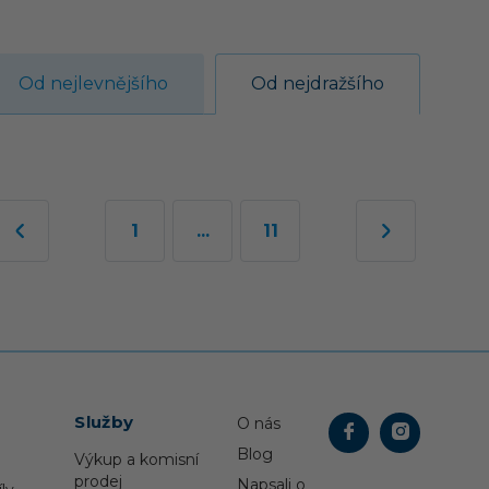
Od nejlevnějšího
Od nejdražšího
1
...
11
Služby
O nás
Blog
Výkup a komisní
prodej
Napsali o