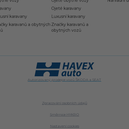
ytné vozy
Ojeté obytné vozy
Náhradní dí
avany
Ojeté karavany
usní karavany
Luxusní karavany
čky karavanů a obytných
Značky karavanů a
zů
obytných vozů
Autorizovaný prodejce vozů ŠKODA a SEAT
Zpracování osobních údajů
Směrnice HYKRO
Nastavení cookies