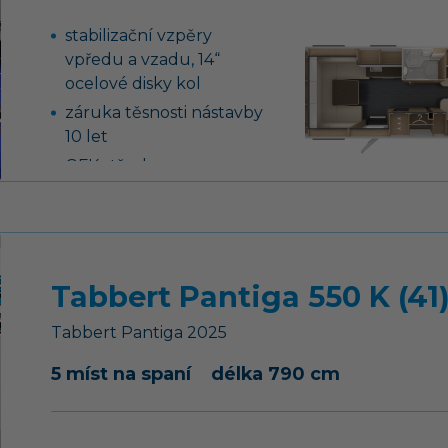
stabilizační vzpěry
vpředu a vzadu, 14“
ocelové disky kol
záruka těsnosti nástavby
10 let
GFK střecha se
zvýšenou odolností
proti kroupám
13-ti kolíková elektro
zásuvka pro tažné
Tabbert Pantiga 550 K (41
vozidlo
podvozek AL-KO,
Tabbert
Pantiga
2025
náprava uložená na
vlečných ramenech vč.
5 míst na spaní
délka 790 cm
tlumičů pérování
tříhořákový vařič s
nerezovým dřezem a