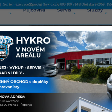
 So: tel. rezervace
prodej@hykro.cz
800 100 714
Ořešská 972/59, 155
Půjčovna
Servis
Služby
O ná
ás najdete
avanů. V
ských