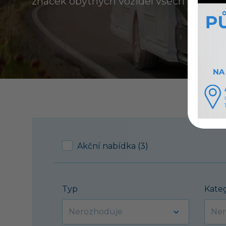
značek obytných vozidel všech kategori
Akční nabídka (3)
Typ
Kate