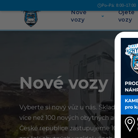
Po–Pá: 8:00–17:00 |
Nové
Ojeté
Přeskočit na obsah
vozy
vozy
Nové vozy
Vyberte si nový vůz u nás. Skladem u n
více než 100 nových obytných aut a kar
České republice zastupujeme 10 evrop