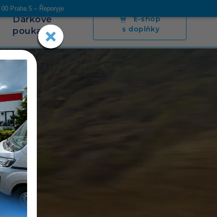
 00 Praha 5 – Řeporyje
Dárkové
E-shop
s doplňky
poukazy
s
Blog
Napsali o nás
Poradíme
Kontakt