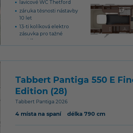
lavicové WC Thetford
záruka těsnosti nástavby
10 let
13-ti kolíková elektro
zásuvka pro tažné
vozidlo
podvozek AL-KO,
náprava uložená na
vlečných ramenech vč.
tlumičů pérování
Tabbert Pantiga 550 E Fin
tříhořákový vařič s
nerezovým dřezem a
Edition (28)
skleněným krytem
Tabbert
Pantiga
2026
nádrž na čistou vodu 45
litrů, ponorné čerpadlo
4 místa na spaní
délka 790 cm
12 V