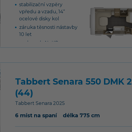
skleněným krytem
stabilizační vzpěry
lednice 133 l se
vpředu a vzadu, 14“
systémem AES
ocelové disky kol
záruka těsnosti nástavby
10 let
podvozek AL-KO,
náprava uložená na
vlečných ramenech vč.
tlumičů pérování
tříhořákový vařič s
Tabbert Senara 550 DMK 2
nerezovým dřezem a
skleněným krytem
(44)
nádrž na čistou vodu 45
litrů, ponorné čerpadlo
Tabbert
Senara
2025
12 V
6 míst na spaní
délka 775 cm