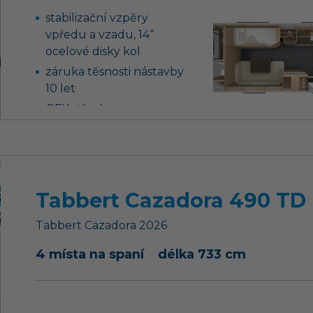
skleněným krytem
stabilizační vzpěry
lednice 133 l se
vpředu a vzadu, 14“
systémem AES
ocelové disky kol
záruka těsnosti nástavby
10 let
GFK střecha se
zvýšenou odolností
proti kroupám
13-ti kolíková elektro
zásuvka pro tažné
Tabbert Cazadora 490 TD 
vozidlo
podvozek AL-KO,
Tabbert
Cazadora
2026
náprava uložená na
vlečných ramenech vč.
4 místa na spaní
délka 733 cm
tlumičů pérování
tříhořákový vařič s
nerezovým dřezem a