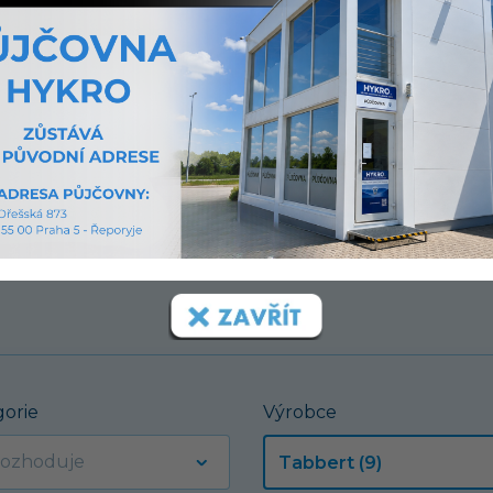
í.
gorie
Výrobce