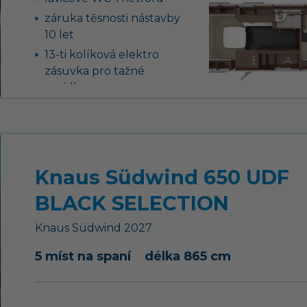
záruka těsnosti nástavby
10 let
13-ti kolíková elektro
zásuvka pro tažné
vozidlo
podvozek AL-KO,
náprava uložená na
vlečných ramenech vč.
tlumičů pérování
Knaus Südwind 650 UDF
tříhořákový vařič s
nerezovým dřezem a
BLACK SELECTION
skleněným krytem
Knaus
Südwind
2027
nádrž na čistou vodu 45
litrů, ponorné čerpadlo
5 míst na spaní
délka 865 cm
12 V