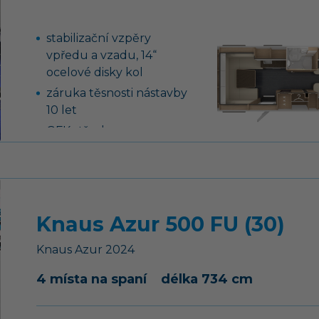
stabilizační vzpěry
vpředu a vzadu, 14“
ocelové disky kol
záruka těsnosti nástavby
10 let
GFK střecha se
zvýšenou odolností
proti kroupám
13-ti kolíková elektro
zásuvka pro tažné
Knaus Azur 500 FU (30)
vozidlo
podvozek AL-KO,
Knaus
Azur
2024
náprava uložená na
vlečných ramenech vč.
4 místa na spaní
délka 734 cm
tlumičů pérování
tříhořákový vařič s