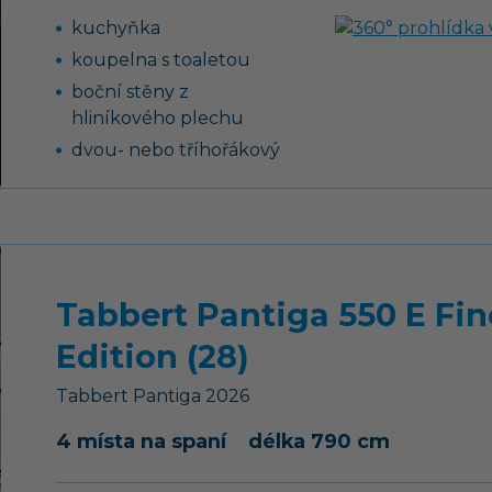
kuchyňka
koupelna s toaletou
boční stěny z
hliníkového plechu
dvou- nebo tříhořákový
vařič s pojistkou hoření a
se skleněným krytem
13-ti kolíková elektro
zásuvka pro tažné
vozidlo
Tabbert Pantiga 550 E Fin
skříňky a úložné
prostory s odvětráním
Edition (28)
plastový kryt oje
Tabbert
Pantiga
2026
francouzská postel
4 místa na spaní
délka 790 cm
pohodlné sezení
přestavitelné na lůžko