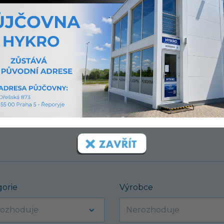
í.
gorie
Výrobce