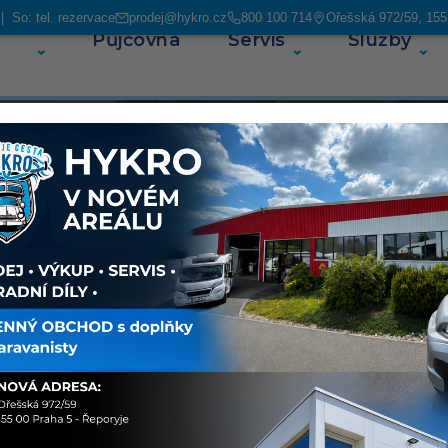
 So: tel. rezervace
prodej@hykro.cz
800 100 714
Ořešská 972/59, 155
Půjčovna
Servis
Služby
O ná
ás najdete
avanů. V
ských