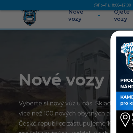
Po–Pá: 8:00–17:00 |
Nové
Ojeté
Přeskočit na obsah
vozy
vozy
Nové vozy
Vyberte si nový vůz u nás. Skladem u n
více než 100 nových obytných aut a kar
České republice zastupujeme 10 evrop