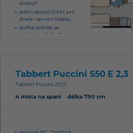
dveřích
jeden společný klíč pro
dveře i servisní klapky
dvířka skříněk se
systémem Soft-Close
AKS stabilizátor
podvozku
Tabbert Puccini 550 E 2,3
Tabbert
Puccini
2027
4 místa na spaní
délka 790 cm
lavicové WC Thetford