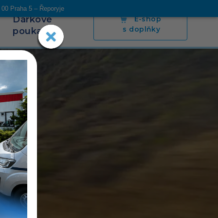
 00 Praha 5 – Řeporyje
Dárkové
E-shop
s doplňky
poukazy
s
Blog
Napsali o nás
Poradíme
Kontakt