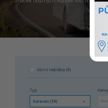
značek obytných vozidel všech kategori
Akční nabídka (9)
Typ
Kate