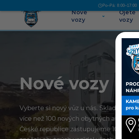
Po–Pá: 8:00–17:00 |
Nové
Ojeté
Přeskočit na obsah
vozy
vozy
Nové vozy
Vyberte si nový vůz u nás. Skladem u n
více než 100 nových obytných aut a kar
České republice zastupujeme 10 evrop