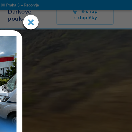
 00 Praha 5 – Řeporyje
Dárkové
E-shop
s doplňky
poukazy
s
Blog
Napsali o nás
Poradíme
Kontakt