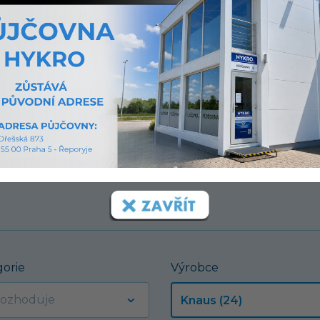
í.
gorie
Výrobce