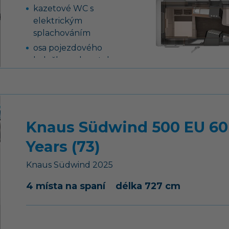
kazetové WC s
elektrickým
splachováním
osa pojezdového
kolečka s ukazatelem
svislého zatížení
Knaus Südwind 500 EU 60
Years (73)
Knaus
Südwind
2025
4 místa na spaní
délka 727 cm