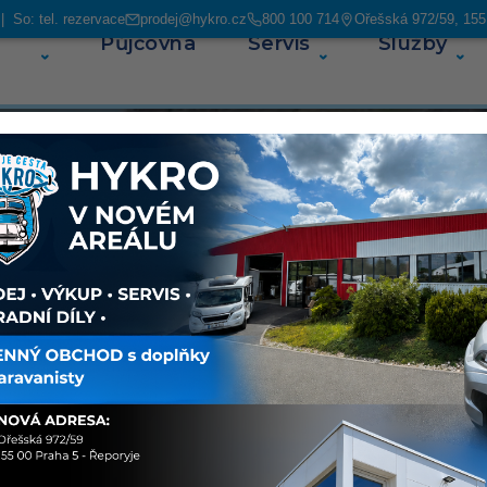
 So: tel. rezervace
prodej@hykro.cz
800 100 714
Ořešská 972/59, 155
Půjčovna
Servis
Služby
O ná
ás najdete
avanů. V
ských