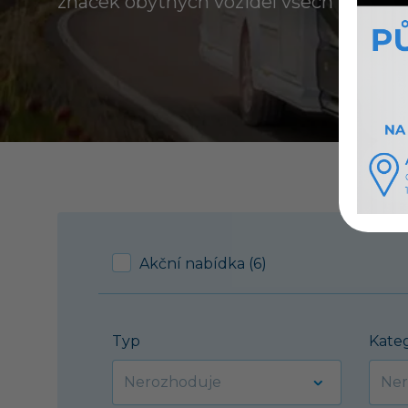
značek obytných vozidel všech kategori
Akční nabídka (6)
Typ
Kate