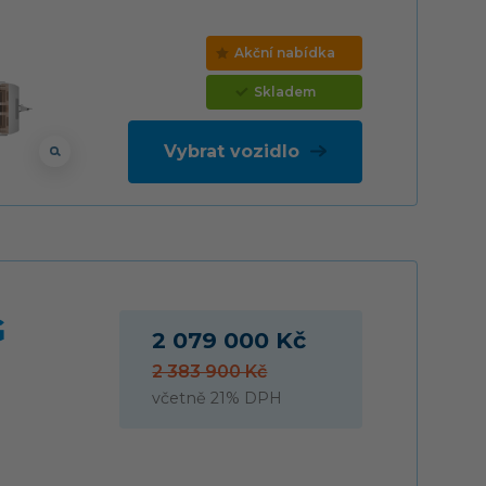
Akční nabídka
Skladem
Vybrat vozidlo
G
2 079 000 Kč
2 383 900 Kč
včetně 21% DPH