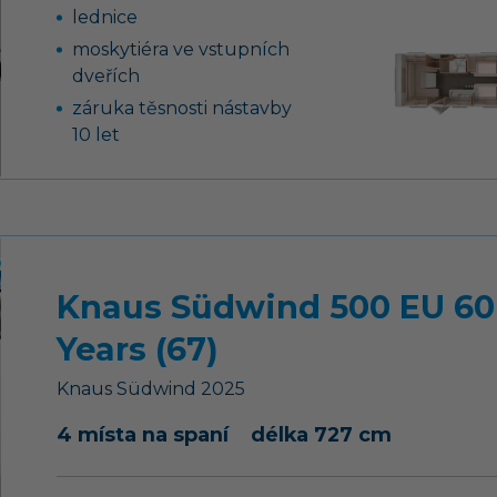
lednice
moskytiéra ve vstupních
dveřích
záruka těsnosti nástavby
10 let
GFK střecha se
zvýšenou odolností
proti kroupám
13-ti kolíková elektro
zásuvka pro tažné
Knaus Südwind 500 EU 60
vozidlo
podvozek AL-KO,
Years (67)
náprava uložená na
Knaus
Südwind
2025
vlečných ramenech vč.
tlumičů pérování
4 místa na spaní
délka 727 cm
tříhořákový vařič s
nerezovým dřezem a