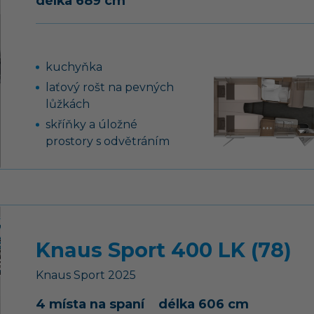
délka 689 cm
nerezovým dřezem a
skleněným krytem
nádrž na čistou vodu 45
litrů, ponorné čerpadlo
kuchyňka
12 V
laťový rošt na pevných
střešní okno HEKI II
lůžkách
příprava pro TV a rádio
skříňky a úložné
vč. reproduktorů
prostory s odvětráním
luxusní vodní baterie v
toaleta se sprchou
kuchyni
AKS stabilizátor
podvozku
brzdy AL-KO AAA
Knaus Sport 400 LK (78)
Premium
Knaus
Sport
2025
4 místa na spaní
délka 606 cm