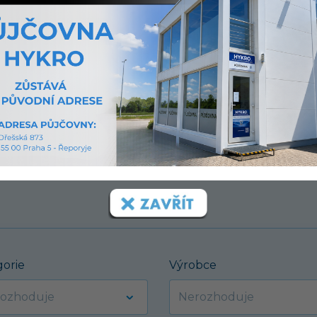
ou
ených.
gorie
Výrobce