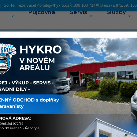
 So: tel. rezervace
prodej@hykro.cz
800 100 714
Ořešská 972/59, 155
Půjčovna
Servis
Služby
O ná
e vozy
ejich
ají najeto
ém