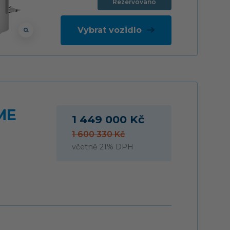
Rezervováno
Vybrat vozidlo
ME
1 449 000 Kč
1 600 330 Kč
včetně 21% DPH