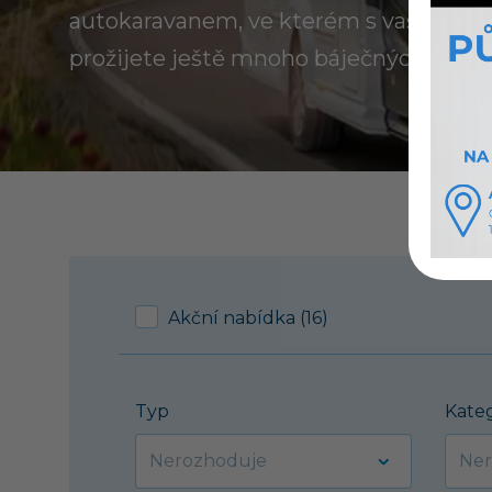
autokaravanem, ve kterém s vaší rodin
prožijete ještě mnoho báječných dovol
Akční nabídka (16)
Typ
Kate