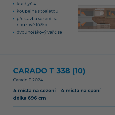
kuchyňka
koupelna s toaletou
přestavba sezení na
nouzové lůžko
dvouhořákový vařič se
skleněným krytem
pěnové matrace na
laťovém roštu na
pevných lůžkách
CARADO T 338 (10)
Carado
T
2024
4 místa na sezení
4 místa na spaní
délka 696 cm