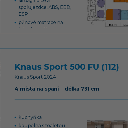
airbag řidiče a
spolujezdce, ABS, EBD,
ESP
pěnové matrace na
laťovém roštu na
pevných lůžkách
Knaus Sport 500 FU (112)
Knaus
Sport
2024
4 místa na spaní
délka 731 cm
kuchyňka
koupelna s toaletou