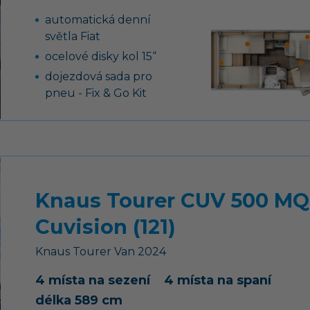
automatická denní
světla Fiat
ocelové disky kol 15“
dojezdová sada pro
pneu - Fix & Go Kit
nádrž nafty 75 l
záruka těsnosti nástavby
7 let
výkonná baterie AGM 95
Ah pro obytnou část
Knaus Tourer CUV 500 MQ
moskytiéra ve vstupních
Cuvision (121)
dveřích
WC s elektrickým
Knaus
Tourer Van
2024
splachováním
4 místa na sezení
4 místa na spaní
airbag řidiče a
spolujezdce, ABS, EBD,
délka 589 cm