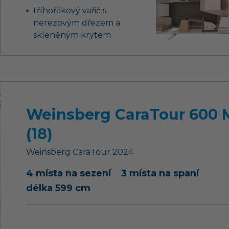
tříhořákový vařič s
nerezovým dřezem a
skleněným krytem
skříňky a úložné
prostory s odvětráním
francouzská postel
pohodlné sezení
přestavitelné na lůžko
Weinsberg CaraTour 600 
(18)
Weinsberg
CaraTour
2024
4 místa na sezení
3 místa na spaní
délka 599 cm