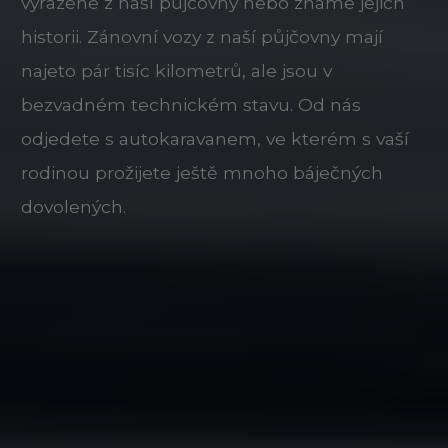
vyřazené z naší půjčovny nebo známe jejich
historii. Zánovní vozy z naší půjčovny mají
najeto pár tisíc kilometrů, ale jsou v
bezvadném technickém stavu. Od nás
odjedete s autokaravanem, ve kterém s vaší
rodinou prožijete ještě mnoho báječných
dovolených.