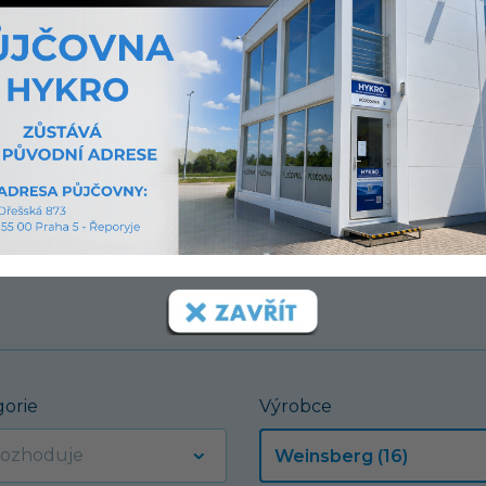
ou
ených.
gorie
Výrobce