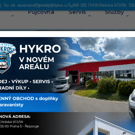
 So: tel. rezervace
prodej@hykro.cz
800 100 714
Ořešská 972/59, 155
Půjčovna
Servis
Služby
O ná
e vozy
ejich
ají najeto
ém