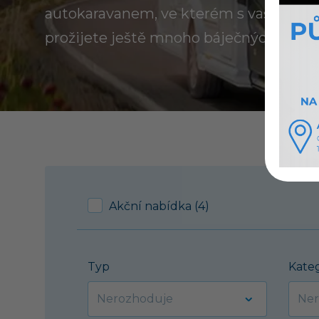
autokaravanem, ve kterém s vaší rodin
prožijete ještě mnoho báječných dovol
Akční nabídka (4)
Typ
Kate