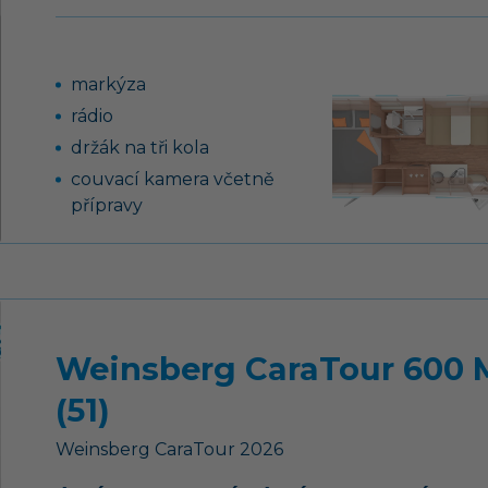
markýza
rádio
držák na tři kola
couvací kamera včetně
přípravy
klimatizace v obytné
části
Weinsberg CaraTour 600
(51)
Weinsberg
CaraTour
2026