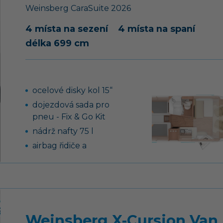
Weinsberg
CaraSuite
2026
dveří s dálkovým
ovládáním
4 místa na sezení
4 místa na spaní
rezervní kolo
délka 699 cm
přestavba sezení na
nouzové lůžko
topení Truma Combi 4 s
ocelové disky kol 15“
integrovaným 10 l
bojlerem (podle
dojezdová sada pro
modelu)
pneu - Fix & Go Kit
dvouhořákový vařič s
nádrž nafty 75 l
pojistkou hoření a se
airbag řidiče a
skleněným krytem
spolujezdce, ABS, EBD,
záruka těsnosti nástavby
ESP
10 let
tempomat
dekor nábytku
plynové topení Truma
„Tiberino“
Combi 6 s integrovaným
Weinsberg X-Cursion Van
rozvod teplého
10 l bojlerem