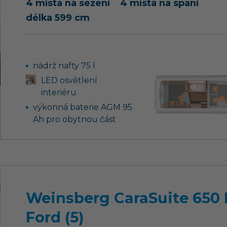
4 místa na sezení
4 místa na spaní
délka 599 cm
nádrž nafty 75 l
LED osvětlení
interiéru
výkonná baterie AGM 95
Ah pro obytnou část
dobíječka pro
nástavbovou a
motorovou baterii 12 V /
18 A
motorová klimatizace
Weinsberg CaraSuite 650
skříňka pro 2 PB lahve
(2x 11 kg)
Ford (5)
centrální zamykání