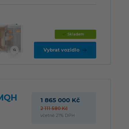
Skladem
Vybrat vozidlo
 MQH
1 865 000 Kč
2 111 580 Kč
včetně 21% DPH