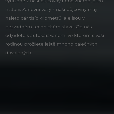
vyřazené z naší půjčovny nebo známe jejich
historii. Zánovní vozy z naší půjčovny mají
najeto pár tisíc kilometrů, ale jsou v
bezvadném technickém stavu. Od nás
odjedete s autokaravanem, ve kterém s vaší
rodinou prožijete ještě mnoho báječných
dovolených.