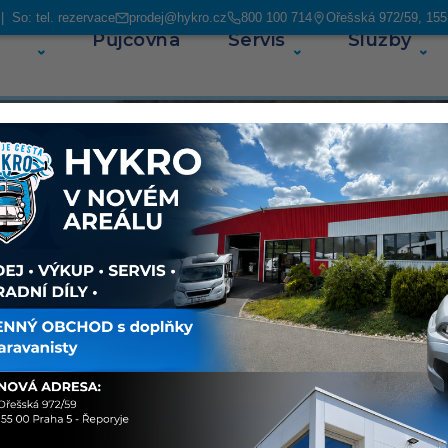
 So: tel. rezervace
prodej@hykro.cz
800 100 714
Ořešská 972/59, 155
Půjčovna
Servis
Služby
O ná
e vozy
ejich
ají najeto
ém