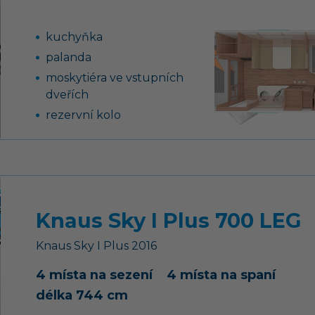
osvětlení „Ambiente“
kuchyňka
palanda
moskytiéra ve vstupních
dveřích
rezervní kolo
otočné kazetové WC
Dometic s elektrickým
splachováním
lednice 133 l (12 V, 230 V,
plyn) - 390 PUH, 480
Knaus Sky I Plus 700 LEG
QDK, 500 FDK, 540 EUH,
550 UK, 550 QDK
Knaus
Sky I Plus
2016
klimatizace
4 místa na sezení
4 místa na spaní
francouzská postel
délka 744 cm
pohodlné sezení