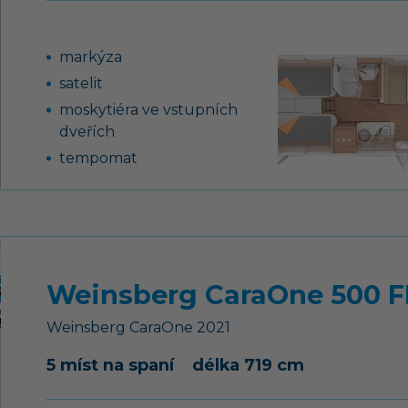
markýza
satelit
moskytiéra ve vstupních
dveřích
tempomat
elektricky ovládaná a
vyhřívaná zrcátka
hliníkové disky kol 16“
USB zásuvka
airbag řidiče i
Weinsberg CaraOne 500 
spolujezdce
Weinsberg
CaraOne
2021
sedačka řidiče výškově
stavitelná
5 míst na spaní
délka 719 cm
střešní okno 50 x 70 cm