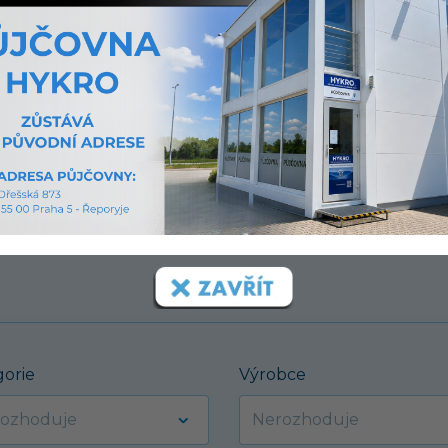
ou
ených.
gorie
Výrobce