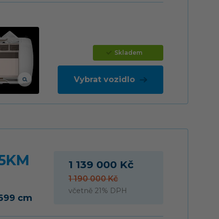
Skladem
Vybrat vozidlo
65KM
1 139 000 Kč
1 190 000 Kč
včetně 21% DPH
 699 cm