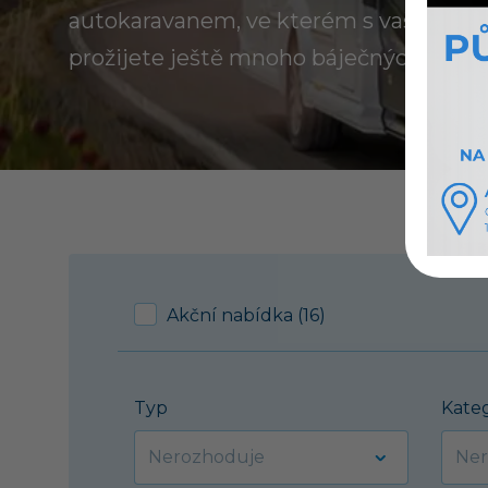
autokaravanem, ve kterém s vaší rodin
prožijete ještě mnoho báječných dovol
Akční nabídka (16)
Typ
Kate