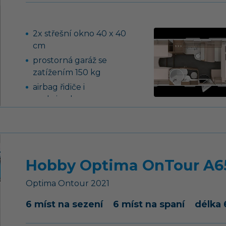
přestavitelné na lůžko
2x střešní okno 40 x 40
cm
prostorná garáž se
zatížením 150 kg
airbag řidiče i
spolujezdce
stahovací lůžko vpředu
boční stěny, přední a
zadní část z hladkého
plechu
Hobby Optima OnTour A
dvojitá okna s žaluzií a
moskytiérou
Optima Ontour
2021
tříhořákový vařič s
6 míst na sezení
6 míst na spaní
délka
nerezovým dřezem a
skleněným krytem