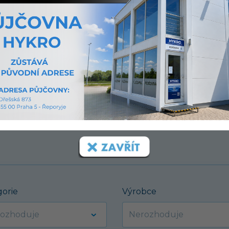
ou
ených.
gorie
Výrobce