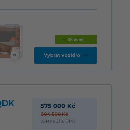
Skladem
Vybrat vozidlo
QDK
575 000 Kč
604 500 Kč
včetně 21% DPH