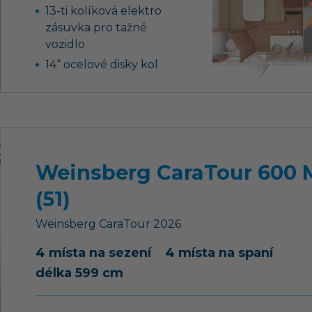
13-ti kolíková elektro
zásuvka pro tažné
vozidlo
14“ ocelové disky kol
pohodlná postel
Weinsberg CaraTour 600
(51)
Weinsberg
CaraTour
2026
4 místa na sezení
4 místa na spaní
délka 599 cm