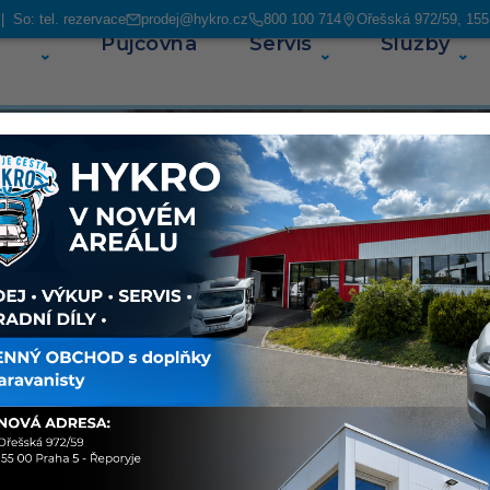
 So: tel. rezervace
prodej@hykro.cz
800 100 714
Ořešská 972/59, 155
Půjčovna
Servis
Služby
O ná
e vozy
ejich
ají najeto
ém