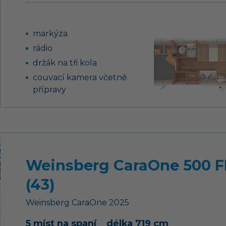
přestavba sezení na
nouzové lůžko
markýza
topení Truma Combi 4 s
integrovaným 10 l
rádio
bojlerem (podle
držák na tři kola
modelu)
couvací kamera včetně
dvouhořákový vařič s
přípravy
pojistkou hoření a se
klimatizace v obytné
skleněným krytem
části
záruka těsnosti nástavby
10 let
dekor nábytku
Weinsberg CaraOne 500 
„Tiberino“
rozvod teplého
(43)
vzduchu 12 V
Weinsberg
CaraOne
2025
bílá barva karoserie
pěnové matrace na
5 míst na spaní
délka 719 cm