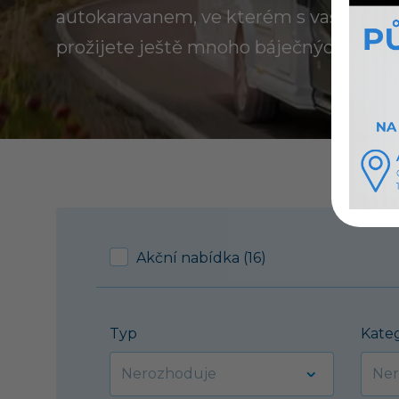
autokaravanem, ve kterém s vaší rodin
prožijete ještě mnoho báječných dovol
Akční nabídka (16)
Typ
Kate