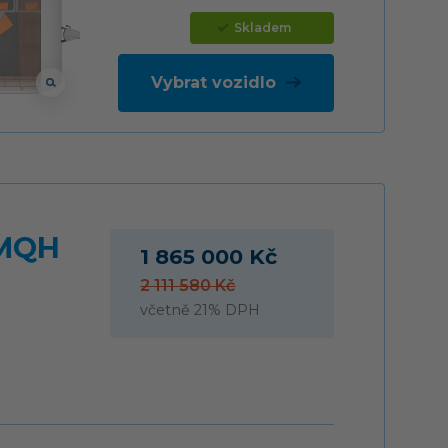
Skladem
Vybrat vozidlo
 MQH
1 865 000 Kč
2 111 580 Kč
včetně 21% DPH