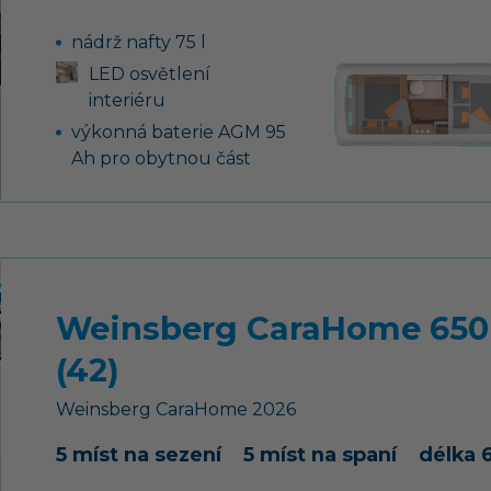
nádrž nafty 75 l
LED osvětlení
interiéru
výkonná baterie AGM 95
Ah pro obytnou část
dobíječka pro
nástavbovou a
motorovou baterii 12 V /
18 A
motorová klimatizace
Weinsberg CaraHome 650
skříňka pro 2 PB lahve
(2x 11 kg)
(42)
centrální zamykání
Weinsberg
CaraHome
2026
dveří s dálkovým
ovládáním
5 míst na sezení
5 míst na spaní
délka 
rezervní kolo