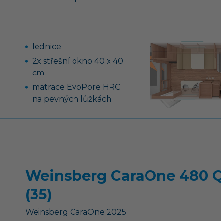
laťovém roštu na
pevných lůžkách
kompresorová lednice
95 l nebo 75 l (podle
lednice
modelu)
2x střešní okno 40 x 40
cm
matrace EvoPore HRC
na pevných lůžkách
nájezdová brzda s
couvací automatikou,
ruční brzda se
servoposilovačem
stabilizační vzpěry
Weinsberg CaraOne 480 
vpředu a vzadu, 14“
ocelové disky kol
(35)
záruka těsnosti nástavby
Weinsberg
CaraOne
2025
10 let