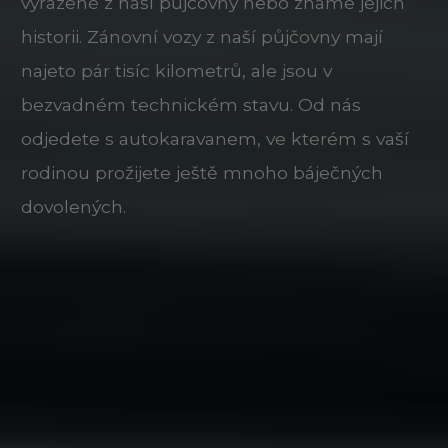
vyřazené z naší půjčovny nebo známe jejich
historii. Zánovní vozy z naší půjčovny mají
najeto pár tisíc kilometrů, ale jsou v
bezvadném technickém stavu. Od nás
odjedete s autokaravanem, ve kterém s vaší
rodinou prožijete ještě mnoho báječných
dovolených.