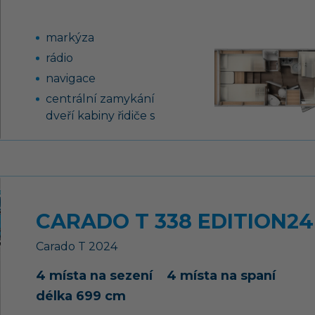
ESP
boční stěny z
markýza
hliníkového plechu
rádio
3. brzdové světlo
navigace
230V / 12V / plynová
centrální zamykání
lednice 177 l + mrazák 35
dveří kabiny řidiče s
l
dálkovým ovládáním
2x střešní okno 40 x 40
cm
Basic Paket
(panoramatické střešní
CARADO T 338 EDITION24 
okno nad sezením,
střešní okno 40 x 40 cm,
Carado
T
2024
obklad stěn a pevná
4 místa na sezení
zástěna sprchy, zrcadlo a
4 místa na spaní
šatní věšák, přední
délka 699 cm
sedačky Captain Chair,