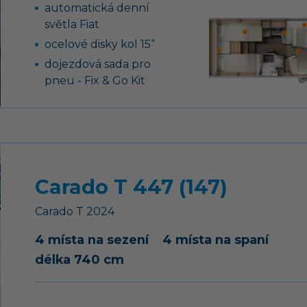
automatická denní
světla Fiat
ocelové disky kol 15“
dojezdová sada pro
pneu - Fix & Go Kit
nádrž nafty 75 l
záruka těsnosti nástavby
7 let
výkonná baterie AGM 95
Ah pro obytnou část
Carado T 447 (147)
moskytiéra ve vstupních
dveřích
Carado
T
2024
WC s elektrickým
4 místa na sezení
4 místa na spaní
splachováním
délka 740 cm
airbag řidiče a
spolujezdce, ABS, EBD,
ESP