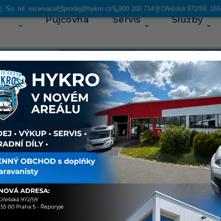
 So: tel. rezervace
prodej@hykro.cz
800 100 714
Ořešská 972/59, 155
Půjčovna
Servis
Služby
O ná
e vozy
ejich
ají najeto
ém