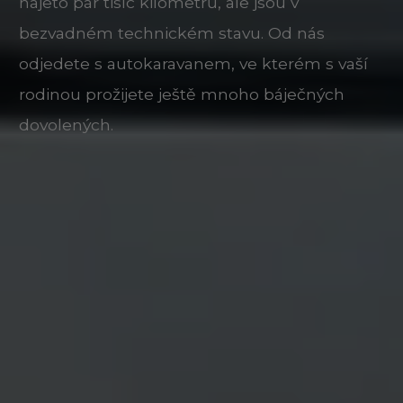
najeto pár tisíc kilometrů, ale jsou v
bezvadném technickém stavu. Od nás
odjedete s autokaravanem, ve kterém s vaší
rodinou prožijete ještě mnoho báječných
dovolených.