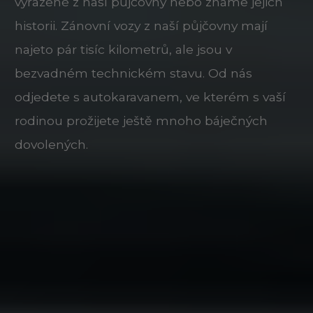
vyřazené z naší půjčovny nebo známe jejich
historii. Zánovní vozy z naší půjčovny mají
najeto pár tisíc kilometrů, ale jsou v
bezvadném technickém stavu. Od nás
odjedete s autokaravanem, ve kterém s vaší
rodinou prožijete ještě mnoho báječných
dovolených.