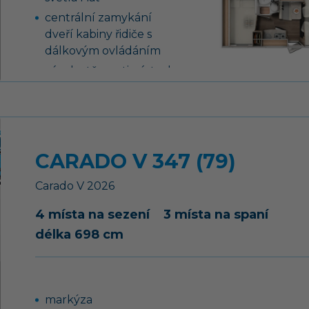
centrální zamykání
dveří kabiny řidiče s
dálkovým ovládáním
záruka těsnosti nástavby
7 let
airbag řidiče a
spolujezdce, ABS, EBD,
ESP
CARADO V 347 (79)
elektrický vstupní
schůdek
Carado
V
2026
boční stěny z
4 místa na sezení
hliníkového plechu
3 místa na spaní
délka 698 cm
3. brzdové světlo
bezpečnostní síťka
(alkovna a palandy)
markýza