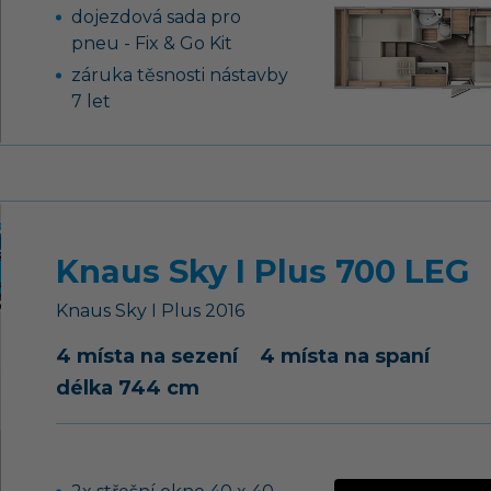
dojezdová sada pro
pneu - Fix & Go Kit
záruka těsnosti nástavby
7 let
výkonná baterie AGM 95
Ah pro obytnou část
moskytiéra ve vstupních
dveřích
WC s elektrickým
Knaus Sky I Plus 700 LEG
splachováním
barva kabiny Graphit
Knaus
Sky I Plus
2016
Grau
4 místa na sezení
4 místa na spaní
tempomat
délka 744 cm
motorová klimatizace
nádrž nafty 90 l
airbag řidiče i
spolujezdce