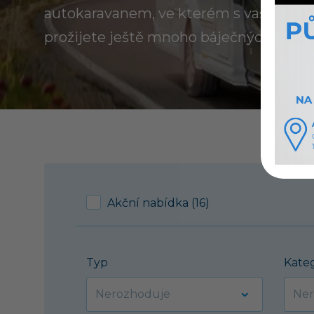
autokaravanem, ve kterém s vaší rodin
prožijete ještě mnoho báječných dovol
Akční nabídka (16)
Typ
Kate