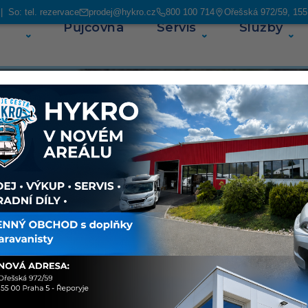
 So: tel. rezervace
prodej@hykro.cz
800 100 714
Ořešská 972/59, 155
Půjčovna
Servis
Služby
O ná
e vozy
ejich
ají najeto
ém