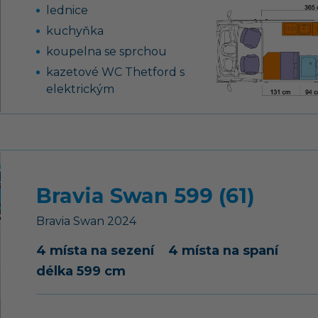
koupelna s odděleným
lednice
sprchovým koutem
kuchyňka
koupelna se sprchou
kazetové WC Thetford s
elektrickým
splachováním
bílá barva karoserie bez
lakovaného předního
nárazníku
topení Truma Combi 4 s
Bravia Swan 599 (61)
integrovaným 10 l
bojlerem (podle
Bravia
Swan
2024
modelu)
4 místa na sezení
4 místa na spaní
dvouhořákový vařič s
délka 599 cm
nerezovým dřezem a
skleněným krytem
skříňky a úložné