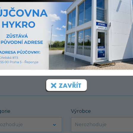
ou
ených.
gorie
Výrobce