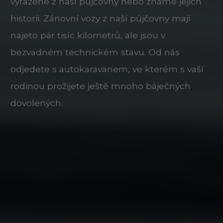
vyřazené z naší půjčovny nebo známe jejich
historii. Zánovní vozy z naší půjčovny mají
najeto pár tisíc kilometrů, ale jsou v
bezvadném technickém stavu. Od nás
odjedete s autokaravanem, ve kterém s vaší
rodinou prožijete ještě mnoho báječných
dovolených.