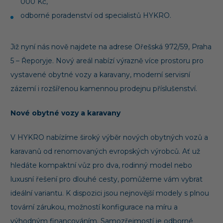
000 Kč,
odborné poradenství od specialistů HYKRO.
Již nyní nás nově najdete na adrese Ořešská 972/59, Praha
5 – Řeporyje. Nový areál nabízí výrazně více prostoru pro
vystavené obytné vozy a karavany, moderní servisní
zázemí i rozšířenou kamennou prodejnu příslušenství.
Nové obytné vozy a karavany
V HYKRO nabízíme široký výběr nových obytných vozů a
karavanů od renomovaných evropských výrobců. Ať už
hledáte kompaktní vůz pro dva, rodinný model nebo
luxusní řešení pro dlouhé cesty, pomůžeme vám vybrat
ideální variantu. K dispozici jsou nejnovější modely s plnou
tovární zárukou, možností konfigurace na míru a
výhodným financováním. Samozřejmostí je odborné