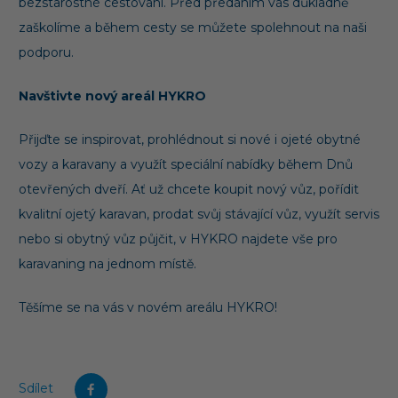
bezstarostné cestování. Před předáním vás důkladně
zaškolíme a během cesty se můžete spolehnout na naši
podporu.
Navštivte nový areál HYKRO
Přijďte se inspirovat, prohlédnout si nové i ojeté obytné
vozy a karavany a využít speciální nabídky během Dnů
otevřených dveří. Ať už chcete koupit nový vůz, pořídit
kvalitní ojetý karavan, prodat svůj stávající vůz, využít servis
nebo si obytný vůz půjčit, v HYKRO najdete vše pro
karavaning na jednom místě.
Těšíme se na vás v novém areálu HYKRO!
Sdílet