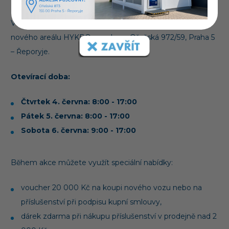
Ve dnech 4.–6. června 2026 vás srdečně zveme do
nového areálu HYKRO na adrese Ořešská 972/59, Praha 5
– Řeporyje.
Otevírací doba:
Čtvrtek 4. června: 8:00 - 17:00
Pátek 5. června: 8:00 - 17:00
Sobota 6. června:
9:00 - 17:00
Během akce můžete využít speciální nabídky:
voucher 20 000 Kč na koupi nového vozu nebo na
příslušenství při podpisu kupní smlouvy,
dárek zdarma při nákupu příslušenství v prodejně nad 2