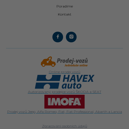
Poradíme
Kontakt
Online prodej vozů
Autorizovaný prodejce vozů ŠKODA a SEAT
Prodej vozů Jeep, Alfa Romeo, Fiat, Fiat Professional, Abarth a Lancia
Zpracování osobních údajů