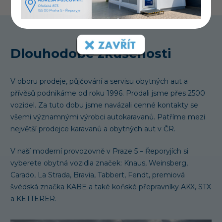
Dlouhodobé zkušenosti
V oboru prodeje, půjčování a servisu obytných aut a
přívěsů podnikáme od roku 1996. Prodali jsme přes 2500
vozidel. Za tuto dobu jsme navázali cenné kontakty se
všemi významnými výrobci autokaravanů. Patříme mezi
největší prodejce karavanů a obytných aut v ČR.
V naší moderní provozovně v Praze 5 – Řeporyjích si
vyberete obytná vozidla značek: Knaus, Weinsberg,
Carado, La Strada, Bravia, Tabbert, Fendt, premiová
švédská značka KABE a také koňské přepravníky AKX, STX
a KETTERER.