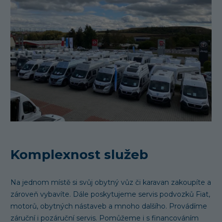
Komplexnost služeb
Na jednom místě si svůj obytný vůz či karavan zakoupíte a
zároveň vybavíte. Dále poskytujeme servis podvozků Fiat,
motorů, obytných nástaveb a mnoho dalšího. Provádíme
záruční i pozáruční servis. Pomůžeme i s financováním