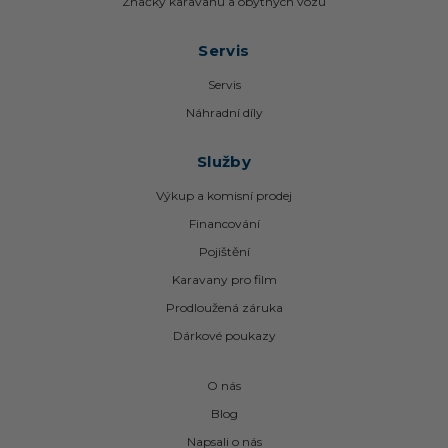
Značky karavanů a obytných vozů
Servis
Servis
Náhradní díly
Služby
Výkup a komisní prodej
Financování
Pojištění
Karavany pro film
Prodloužená záruka
Dárkové poukazy
O nás
Blog
Napsali o nás