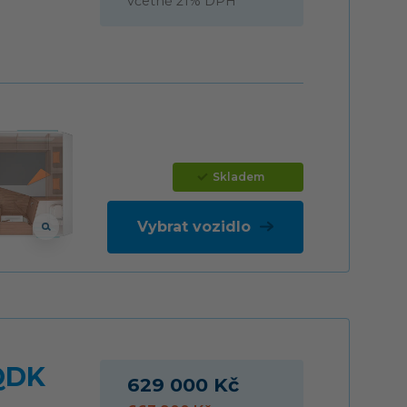
včetně 21% DPH
Skladem
Vybrat vozidlo
QDK
629 000 Kč