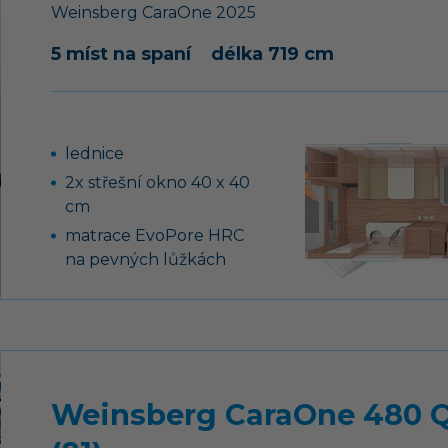
Weinsberg
CaraOne
2025
5 míst na spaní
délka 719 cm
lednice
2x střešní okno 40 x 40
cm
matrace EvoPore HRC
na pevných lůžkách
nájezdová brzda s
couvací automatikou,
ruční brzda se
servoposilovačem
stabilizační vzpěry
Weinsberg CaraOne 480 
vpředu a vzadu, 14“
ocelové disky kol