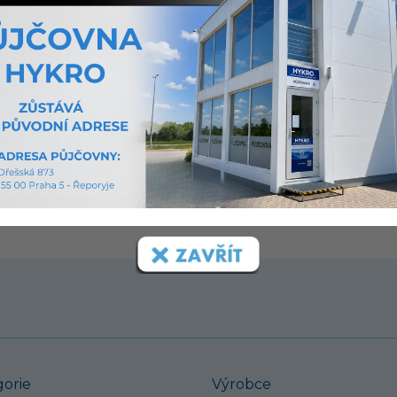
í.
nsberg
gorie
Výrobce