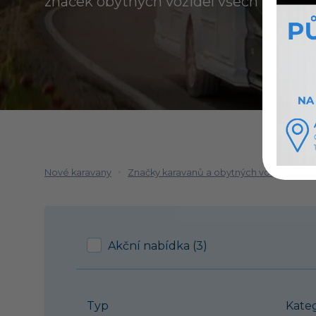
značek obytných vozidel všech kategori
Nové karavany
Značky karavanů a obytných vozů
Wei
Akční nabídka (3)
Typ
Kate