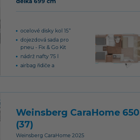
délka 699 cm
ocelové disky kol 15“
dojezdová sada pro
pneu - Fix & Go Kit
nádrž nafty 75 l
airbag řidiče a
spolujezdce, ABS, EBD,
ESP
tempomat
plynové topení Truma
Combi 6 s integrovaným
Weinsberg CaraHome 65
10 l bojlerem
(37)
záruka těsnosti nástavby
10 let
Weinsberg
CaraHome
2025
GFK střecha se