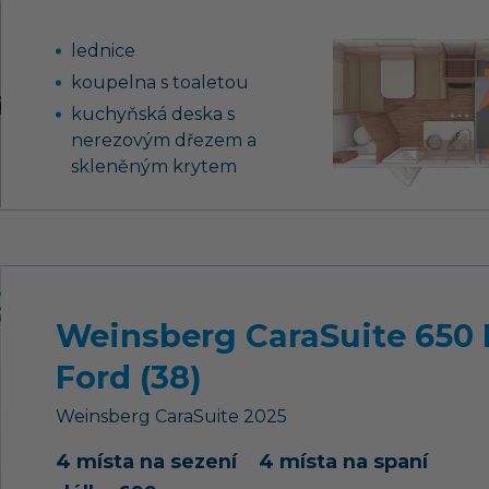
lednice
koupelna s toaletou
kuchyňská deska s
nerezovým dřezem a
skleněným krytem
13-ti kolíková elektro
zásuvka pro tažné
vozidlo
14“ ocelové disky kol
pohodlná postel
Weinsberg CaraSuite 650
pohodlné sezení
Ford (38)
přestavitelné na lůžko
Weinsberg
CaraSuite
2025
4 místa na sezení
4 místa na spaní