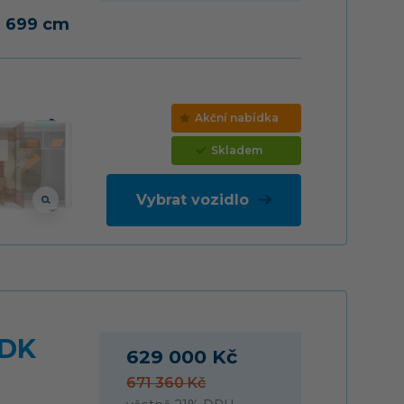
a 699 cm
Akční nabídka
Skladem
Vybrat vozidlo
FDK
629 000 Kč
671 360 Kč