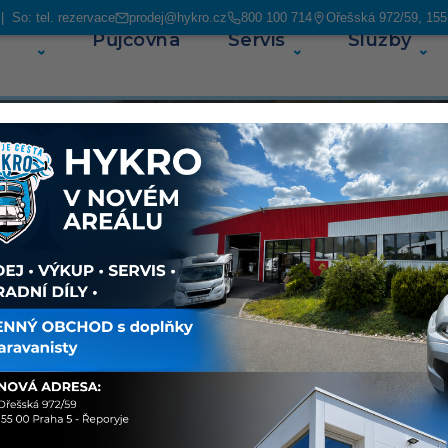
 So: tel. rezervace
prodej@hykro.cz
800 100 714
Ořešská 972/59, 155
Půjčovna
Servis
Služby
O ná
ás najdete
avanů. V
ských