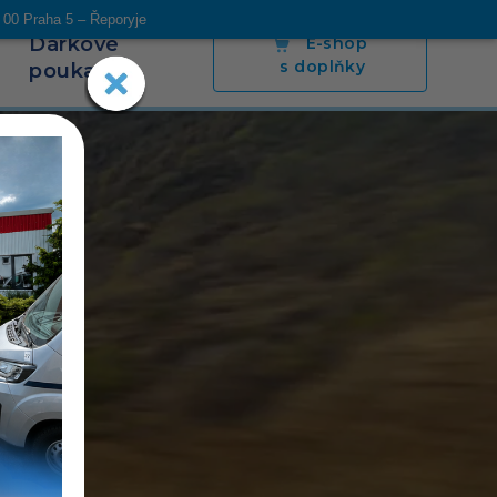
 00 Praha 5 – Řeporyje
Dárkové
E-shop
s doplňky
poukazy
s
Blog
Napsali o nás
Poradíme
Kontakt