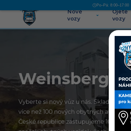
Po–Pá: 8:00–17:00 |
Nové
Ojeté
Přeskočit na obsah
vozy
vozy
Weinsberg
Vyberte si nový vůz u nás. Skladem u n
více než 100 nových obytných aut a kar
České republice zastupujeme 10 evrop