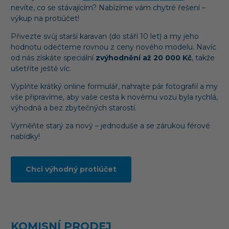
nevíte, co se stávajícím? Nabízíme vám chytré řešení –
výkup na protiúčet!
Přivezte svůj starší karavan (do stáří 10 let) a my jeho
hodnotu odečteme rovnou z ceny nového modelu. Navíc
od nás získáte speciální
zvýhodnění až 20 000 Kč
, takže
ušetříte ještě víc.
Vyplňte krátký online formulář, nahrajte pár fotografií a my
vše připravíme, aby vaše cesta k novému vozu byla rychlá,
výhodná a bez zbytečných starostí.
Vyměňte starý za nový – jednoduše a se zárukou férové
nabídky!
Chci výhodný protiúčet
KOMISNÍ PRODEJ