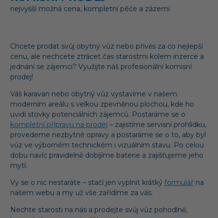
nejvyšší možná cena, kompletní péče a zázemí
Chcete prodat svůj obytný vůz nebo přívěs za co nejlepší
cenu, ale nechcete ztrácet čas starostmi kolem inzerce a
jednání se zájemci? Využijte náš profesionální komisní
prodej!
Váš karavan nebo obytný vůz vystavíme v našem
moderním areálu s velkou zpevněnou plochou, kde ho
uvidí stovky potenciálních zájemců. Postaráme se o
kompletní přípravu na prodej
– zajistíme servisní prohlídku,
provedeme nezbytné opravy a postaráme se o to, aby byl
vůz ve výborném technickém i vizuálním stavu. Po celou
dobu navíc pravidelně dobíjíme baterie a zajišťujeme jeho
mytí.
Vy se o nic nestaráte – stačí jen vyplnit krátký
formulář
na
našem webu a my už vše zařídíme za vás.
Nechte starosti na nás a prodejte svůj vůz pohodlně,