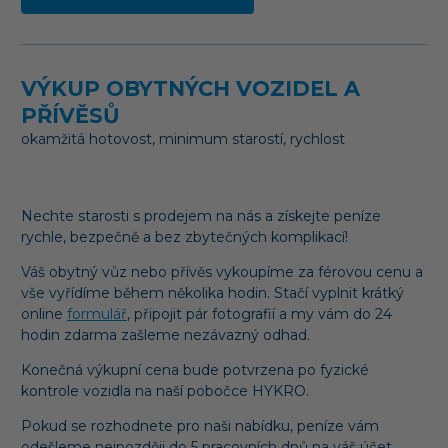
VÝKUP OBYTNÝCH VOZIDEL A
PŘÍVĚSŮ
okamžitá hotovost, minimum starostí, rychlost
Nechte starosti s prodejem na nás a získejte peníze
rychle, bezpečně a bez zbytečných komplikací!
Váš obytný vůz nebo přívěs vykoupíme za férovou cenu a
vše vyřídíme během několika hodin. Stačí vyplnit krátký
online
formulář
, připojit pár fotografií a my vám do 24
hodin zdarma zašleme nezávazný odhad.
Konečná výkupní cena bude potvrzena po fyzické
kontrole vozidla na naší pobočce HYKRO.
Pokud se rozhodnete pro naši nabídku, peníze vám
odešleme nejpozději do 5 pracovních dnů na váš účet.