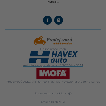
Kontakt
Online prodej vozů
Autorizovaný prodejce vozů ŠKODA a SEAT
Prodej vozů Jeep, Alfa Romeo, Fiat, Fiat Professional, Abarth a Lancia
Zpracování osobních údajů
Směrnice HYKRO