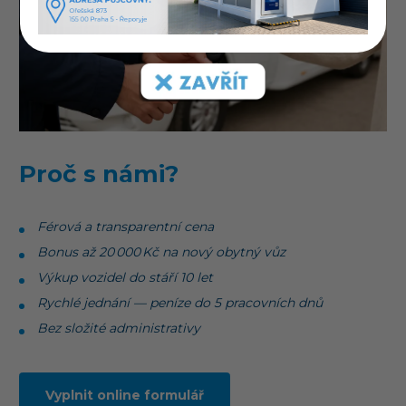
Proč s námi?
Férová a transparentní cena
Bonus až 20
000
K
č na nov
ý obytný vůz
Výkup vozidel do stáří 10 let
Rychlé jednání — peníze do 5 pracovních dnů
Bez složité administrativy
Vyplnit online formulář