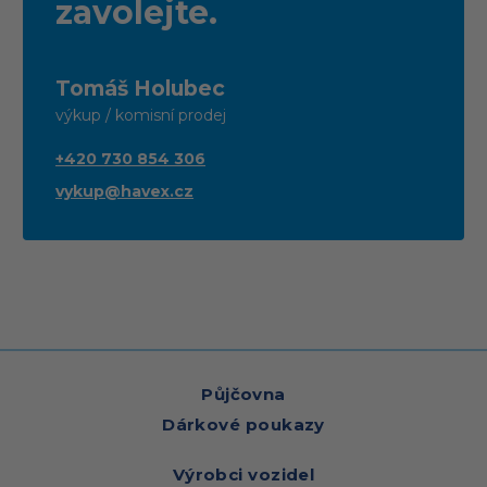
zavolejte.
Tomáš Holubec
výkup / komisní prodej
+420
730 854 306
vykup@havex.cz
Půjčovna
Dárkové poukazy
Výrobci vozidel