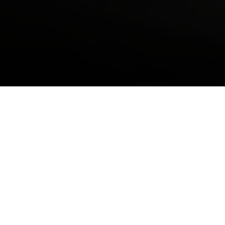
Ojeté karavany
Akční nabídka (0)
Typ