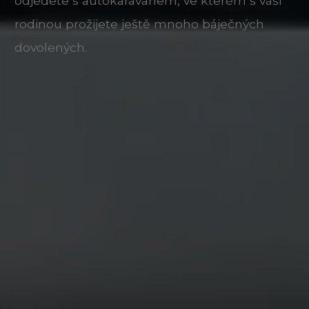
odjedete s autokaravanem, ve kterém s vaší
rodinou prožijete ještě mnoho báječných
dovolených.