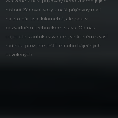
vyřazené z naší půjčovny nebo známe jejich
historii. Zánovní vozy z naší půjčovny mají
najeto pár tisíc kilometrů, ale jsou v
bezvadném technickém stavu. Od nás
odjedete s autokaravanem, ve kterém s vaší
rodinou prožijete ještě mnoho báječných
dovolených.