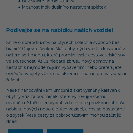
● Bez složité administrativy
● Možnost individuálního nastavení splátek
Podívejte se na nabídku našich vozidel
Sníte o dobrodružství na čtyřech kolech a svobodě bez
hranic? Objevte širokou škálu obytných vozů a karavanů v
našem sortimentu, které promění vaše cestovatelské sny
ve skutečnost. Ať už hledáte zbrusu nový domov na
cestách s nejmodernějším vybavením, nebo preferujete
osvědčený ojetý vůz s charakterem, máme pro vás ideální
řešení.
Naše financování vám umožní získat vysněný karavan či
obytný vůz za podmínek, které vyhovují vašemu
rozpočtu. Stačí si jen vybrat, zda chcete prozkoumat naši
nabídku nových nebo ojetých vozidel, a my se postaráme
o zbytek. Vaše cesty za dobrodružstvím mohou začít již
dnes!