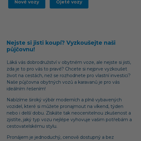
Nové vozy
Ojeté vozy
Nejste si jisti koupí? Vyzkoušejte naši
půjčovnu!
Láká vás dobrodružství v obytném voze, ale nejste si jisti,
zda je to pro vás to pravé? Chcete si nejprve vyzkoušet
život na cestách, než se rozhodnete pro vlastní investici?
Naše půjčovna obytných vozů a karavanů je pro vás
ideálním řešením!
Nabízíme široký výběr moderních a plně vybavených
vozidel, které si můžete pronajmout na víkend, týden
nebo i delší dobu. Získáte tak neocenitelnou zkušenost a
zjistíte, jaký typ vozu nejlépe vyhovuje vašim potřebám a
cestovatelskému stylu.
Pronájem je jednoduchý, cenově dostupný a bez