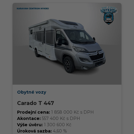
Obytné vozy
Carado T 447
Prodejní cena:
1 858 000 Kč s DPH
Akontace:
557 400 Kč s DPH
Výše úvěru:
1 300 600 Kč
Úroková sazba:
4,60 %