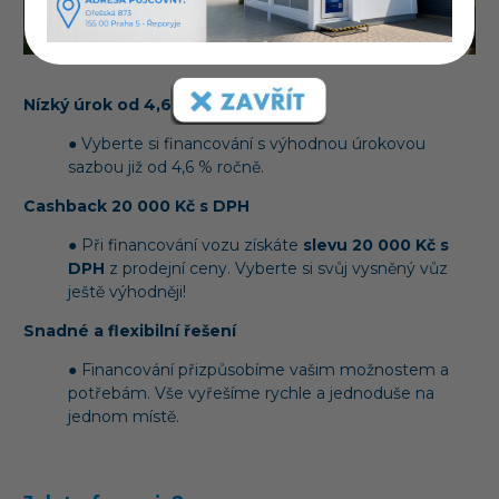
Nízký úrok od 4,6 %
● Vyberte si financování s výhodnou úrokovou
sazbou již od 4,6 % ročně.
Cashback 20 000 Kč s DPH
● Při financování vozu získáte
slevu 20 000 Kč s
DPH
z prodejní ceny. Vyberte si svůj vysněný vůz
ještě výhodněji!
Snadné a flexibilní řešení
● Financování přizpůsobíme vašim možnostem a
potřebám. Vše vyřešíme rychle a jednoduše na
jednom místě.