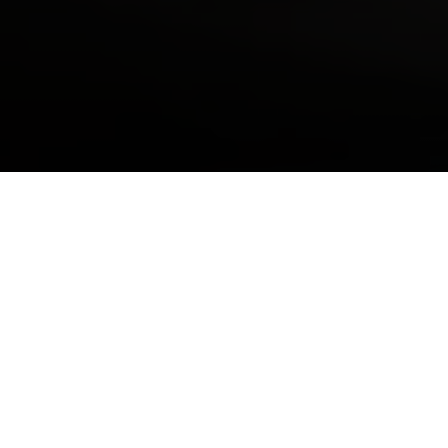
Značky karavanů a obytných vozů
Akční nabídka (0)
Typ