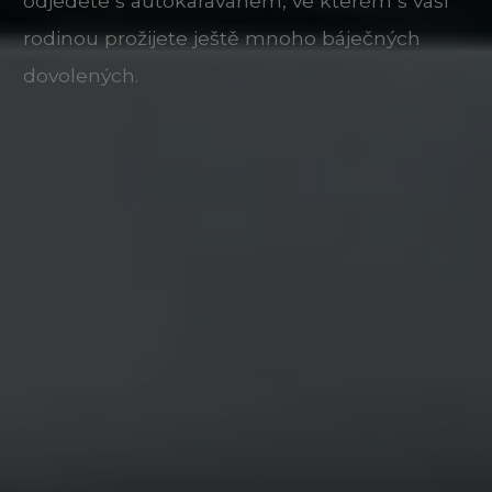
odjedete s autokaravanem, ve kterém s vaší
rodinou prožijete ještě mnoho báječných
dovolených.