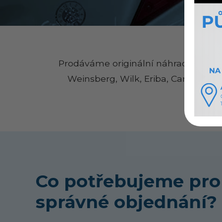
Prodáváme originální náhradní díly 
Weinsberg, Wilk, Eriba, Carado, H
Co potřebujeme pro
správné objednání?