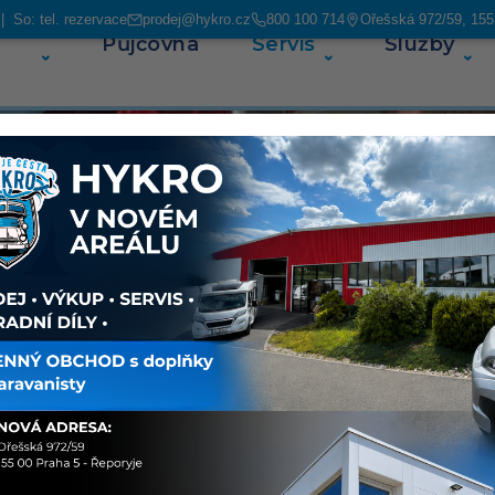
 So: tel. rezervace
prodej@hykro.cz
800 100 714
Ořešská 972/59, 155
Půjčovna
Servis
Služby
O ná