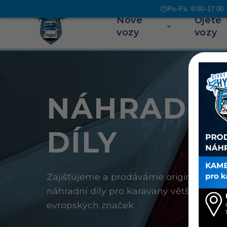
Po–Pá: 8:00–17:00 |
Nové
Ojeté
Přeskočit na obsah
vozy
vozy
NÁHRADNÍ
DÍLY
Zajišťujeme a prodáváme originální
náhradní díly pro karavany většiny
evropských značek.