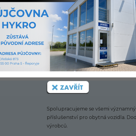
v přímem zastoupení značek: Ahorn, Blucamp, Bravi
ymer, Roadcar, La Strada, Bravia, T@B. Dovážíme
če
evropských značek za bezkonkurenční ceny!
Spolupracujeme se všemi významnými
příslušenství pro obytná vozidla. Do
výrobců.