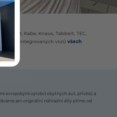
a, Fendt, Kabe, Knaus, Tabbert, TEC,
lní okna
integrovaných vozů
všech
 evropskými výrobci obytných aut, přívěsů a
dáváme jen originální náhradní díly přímo od