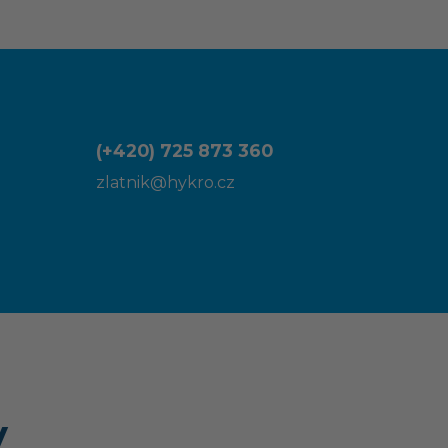
(+420) 725 873 360
zlatnik@hykro.cz
y