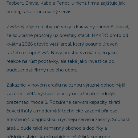
Tabbert, Bravia, Kabe a Fendt, u nichž firma zajišťuje jak
prodej, tak autorizovaný servis.
Zvýšený zájem o obytné vozy a karavany zároveň ukázal,
že současné prostory už přestaly stačit. HYKRO proto od
května 2026 otevře větší areál, který posune úroveň
služeb o stupeň výš. Nový prostor vzniká nejen jako
reakce na růst poptávky, ale také jako investice do
budoucnosti firmy i celého oboru.
Zákazníci v novém areálu naleznou výrazně pohodlnější
zázemí – větší výstavní plochy umožní přehlednější
prezentaci modelů. Rozšířené servisní kapacity zkrátí
čekací lhůty a modernější technické zázemí přinese
efektivnější diagnostiku i rychlejší servisní zásahy. Součástí
areálu bude také kamenný obchod s doplňky a
příslušenstvím, který nabídne ještě širší sortiment