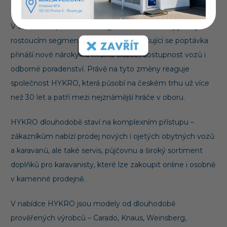
nabídne více prostoru, služeb i komfortu.
V tuzemsku patří karavaning dlouhodobě k nejrychleji
rostoucím segmentům cestování. Zvyšující se poptávka
přináší nové nároky na kvalitu služeb, dostupnost vozů i
odborné poradenství. Právě na tyto změny reaguje
společnost HYKRO, která působí na českém trhu už více
než 30 let a patří mezi nejznámější hráče v oboru.
HYKRO dlouhodobě staví na komplexním přístupu –
zákazníkům nabízí prodej nových i ojetých obytných vozů
a karavanů, ale také servis, půjčovnu a široký sortiment
doplňků pro karavanisty, které lze zakoupit online i osobně
v kamenné prodejně.
V nabídce HYKRO jsou modely od dlouhodobě
prověřených výrobců – Carado, Knaus, Weinsberg,