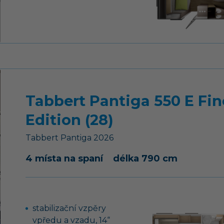
3. brzdové světlo
230V / 12V / plynová
lednice 177 l + mrazák 35
l
Tabbert Pantiga 550 E Fin
Edition (28)
Tabbert
Pantiga
2026
4 místa na spaní
délka 790 cm
stabilizační vzpěry
vpředu a vzadu, 14“