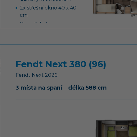
2x střešní okno 40 x 40
cm
Basic Paket
(panoramatické střešní
okno nad sezením,
střešní okno 40 x 40 cm,
obklad stěn a pevná
zástěna sprchy, zrcadlo a
Fendt Next 380 (96)
šatní věšák, přední
Fendt
Next
2026
sedačky Captain Chair,
zásuvky v kuchyni a
3 místa na spaní
délka 588 cm
garáži)
airbag řidiče a
spolujezdce, ABS, EBD,
ESP
boční stěny z
hliníkového plechu