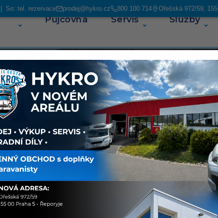
 So: tel. rezervace
prodej@hykro.cz
800 100 714
Ořešská 972/59, 155
Půjčovna
Servis
Služby
O ná
ás najdete
avanů. V
ských