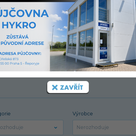
í.
gorie
Výrobce