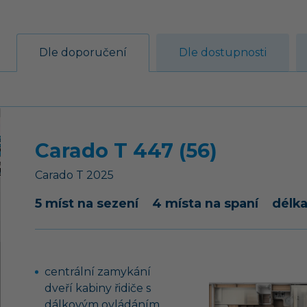
Dle doporučení
Dle dostupnosti
Carado T 447 (56)
Carado
T
2025
5 míst na sezení
4 místa na spaní
délk
centrální zamykání
dveří kabiny řidiče s
dálkovým ovládáním