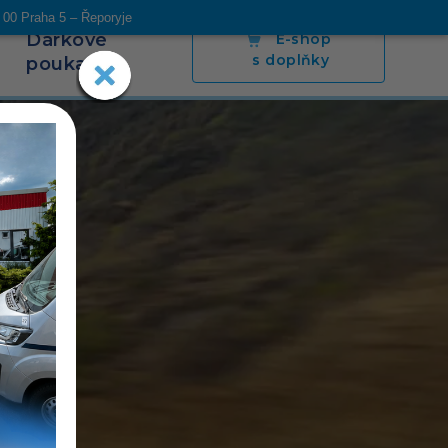
 00 Praha 5 – Řeporyje
Dárkové
E-shop
s doplňky
poukazy
s
Blog
Napsali o nás
Poradíme
Kontakt