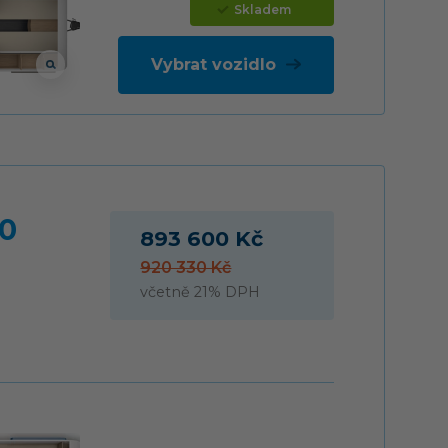
Skladem
Vybrat vozidlo
50
893 600 Kč
920 330 Kč
včetně 21% DPH