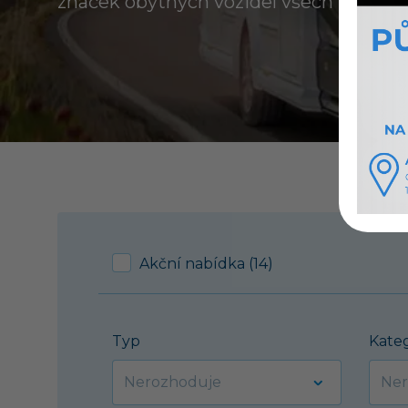
značek obytných vozidel všech kategori
Akční nabídka (14)
Typ
Kate