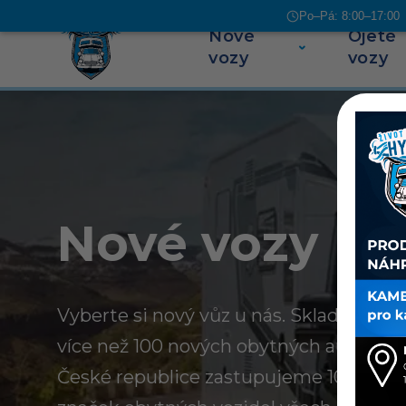
Po–Pá: 8:00–17:00 |
Nové
Ojeté
Přeskočit na obsah
vozy
vozy
Nové vozy
Vyberte si nový vůz u nás. Skladem u n
více než 100 nových obytných aut a kar
České republice zastupujeme 10 evrop