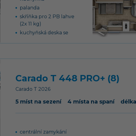
systémem AES
palanda
skříňka pro 2 PB lahve
(2x 11 kg)
kuchyňská deska se
nerezovým dřezem
dvou- nebo tříhořákový
vařič s pojistkou hoření a
se skleněným krytem
13-ti kolíková elektro
Carado T 448 PRO+ (8)
zásuvka pro tažné
vozidlo
Carado
T
2026
francouzská postel
5 míst na sezení
4 místa na spaní
délk
centrální zamykání