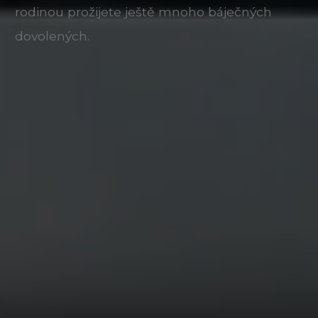
rodinou prožijete ještě mnoho báječných
dovolených.