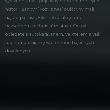
vyřazené z naší půjčovny nebo známe jejich
historii. Zánovní vozy z naší půjčovny mají
najeto pár tisíc kilometrů, ale jsou v
bezvadném technickém stavu. Od nás
odjedete s autokaravanem, ve kterém s vaší
rodinou prožijete ještě mnoho báječných
dovolených.