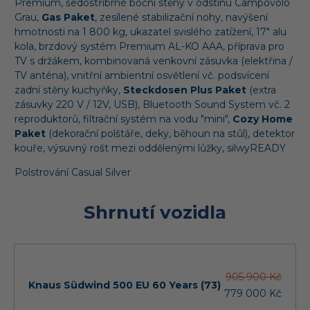
Premium, šedostříbrné boční stěny v odstínu Campovolo
Grau,
Gas Paket
, zesílené stabilizační nohy, navýšení
hmotnosti na 1 800 kg, ukazatel svislého zatížení, 17" alu
kola, brzdový systém Premium AL-KO AAA, příprava pro
TV s držákem, kombinovaná venkovní zásuvka (elektřina /
TV anténa), vnitřní ambientní osvětlení vč. podsvícení
zadní stěny kuchyňky,
Steckdosen Plus Paket
(extra
zásuvky 220 V / 12V, USB), Bluetooth Sound System vč. 2
reproduktorů, filtrační systém na vodu "mini",
Cozy Home
Paket
(dekorační polštáře, deky, běhoun na stůl), detektor
kouře, výsuvný rošt mezi oddělenými lůžky, silwyREADY
Polstrování Casual Silver
Shrnutí vozidla
905 900 Kč
Knaus Südwind 500 EU 60 Years (73)
779 000 Kč