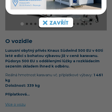
O vozidle
Luxusní obytný přívěs Knaus Südwind 500 EU v 60ti
leté edici s bohatou výbavou již v ceně karavanu.
Půdorys 500 EU s oddělenými lůžky a rozkládacím
sezením skladem ihned k odběru.
Reálná hmotnost karavanu vč. příplatkové výbavy:
1 461
kg
Doložnost: 339 kg
Příplatková…
Více o vozu