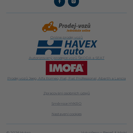
Online prodej vozů
Autorizovaný prodejce vozů ŠKODA a SEAT
Prodej vozů Jeep, Alfa Romeo, Fiat, Fiat Professional, Abarth a Lancia
Zpracování osobních údajů
Směrnice HYKRO
Nastavení cookies
© 2026 Hykro
Vytvořeno v
Beneš & Michl