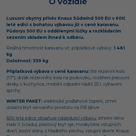
O vozidle
Luxusní obytný přívěs Knaus Südwind 500 EU v 60ti
leté edici s bohatou výbavou již v ceně karavanu.
Půdorys 500 EU s oddělenými lůžky a rozkládacím
sezením skladem ihned k odběru.
Reálná hmotnost karavanu vč. příplatkové výbavy:
1 461
kg
Doložnost: 339 kg
Příplatková výbava v ceně karavanu:
lité rezervní kolo
(17"), držák rezervního kola na podvozku, rozšíření pracovní
desky v kuchyňce, mobilní odpadní nádrž 25 l, vybavení
sprchy
WINTER PAKET:
elektrické podlahové topení,
zimní
izolační kryt servisního prostoru na PB láhve
60ti letá edice obsahuje následující výbavu:
střešní okno
Heki II (vzadu), plastový kryt oje, moskytiéra vstupních
dveří, boční stěny z hladkého plechu, vstupní dveře Knaus