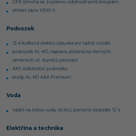
GFK střecha se zvýšenou odolností proti kroupám
střešní okno HEKI II
Podvozek
13-ti kolíková elektro zásuvka pro tažné vozidlo
podvozek AL-KO, náprava uložená na vlečných
ramenech vč. tlumičů pérování
AKS stabilizátor podvozku
brzdy AL-KO AAA Premium
Voda
nádrž na čistou vodu 45 litrů, ponorné čerpadlo 12 V
Elektřina a technika