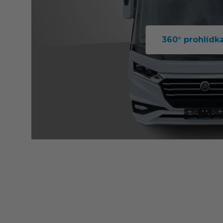
360° prohlídk