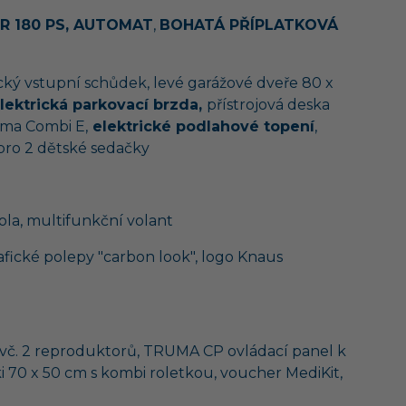
R 180 PS, AUTOMAT
,
BOHATÁ PŘÍPLATKOVÁ
ický vstupní schůdek, levé garážové dveře 80 x
lektrická parkovací brzda,
přístrojová deska
uma Combi E,
elektrické podlahové topení
,
 pro 2 dětské sedačky
kola, multifunkční volant
rafické polepy "carbon look", logo Knaus
o vč. 2 reproduktorů, TRUMA CP ovládací panel k
ki 70 x 50 cm s kombi roletkou, voucher MediKit,