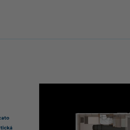
cato
tická