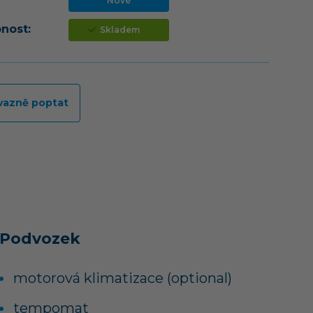
Nové
nost:
Skladem
vazně poptat
Podvozek
motorová klimatizace (optional)
tempomat