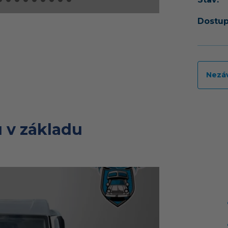
Dostup
Nezá
 v základu