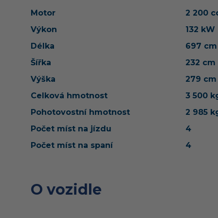
Motor
2 200 
Výkon
132 kW
Délka
697 cm
Šířka
232 cm
Výška
279 cm
Celková hmotnost
3 500 k
Pohotovostní hmotnost
2 985 k
Počet míst na jízdu
4
Počet míst na spaní
4
O vozidle