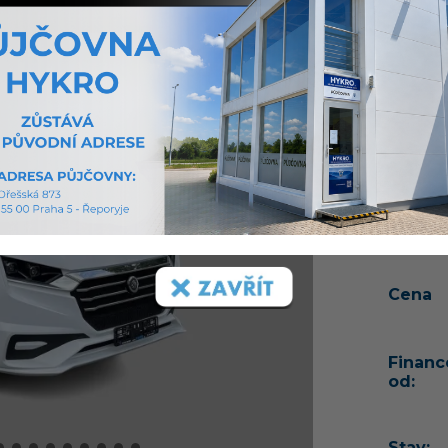
Luxusn
Ducato 
180 P
5 PAKE
PŘÍPL
automa
vstupn
Více o 
Cena
Financ
od:
Stav: