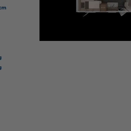
ccm
g
g