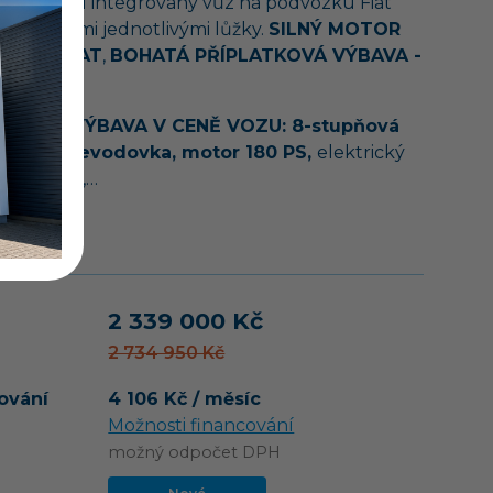
í moderní integrovaný vůz na podvozku Fiat
se zadními jednotlivými lůžky.
SILNÝ MOTOR
S, AUTOMAT
,
BOHATÁ PŘÍPLATKOVÁ VÝBAVA -
TŮ!
ATKOVÁ VÝBAVA V CENĚ VOZU: 8-stupňová
tická převodovka, motor 180 PS,
elektrický
í schůdek,…
vozu
2 339 000 Kč
2 734 950 Kč
ování
4 106 Kč / měsíc
Možnosti financování
možný odpočet DPH