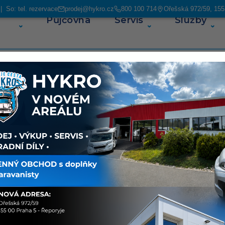
 So: tel. rezervace
prodej@hykro.cz
800 100 714
Ořešská 972/59, 155
Půjčovna
Servis
Služby
O ná
650
Sdílet
O voz