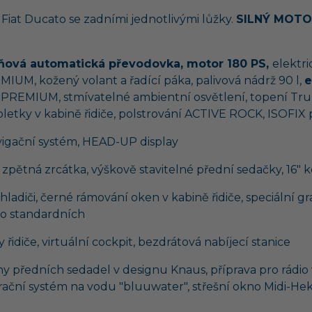
iat Ducato se zadními jednotlivými lůžky.
SILNÝ MOTO
ová automatická převodovka, motor 180 PS,
elektr
MIUM, kožený volant a řadící páka, palivová nádrž 90 l,
e
ze PREMIUM, stmívatelné ambientní osvětlení, topení Tr
letky v kabině řidiče, polstrování ACTIVE ROCK, ISOFIX
igační systém, HEAD-UP display
 zpětná zrcátka, výškově stavitelné přední sedačky, 16" 
ladiči, černé rámování oken v kabině řidiče, speciální g
to standardních
řidiče, virtuální cockpit, bezdrátová nabíjecí stanice
hy předních sedadel v designu Knaus, příprava pro rádi
trační systém na vodu "bluuwater", střešní okno Midi-He