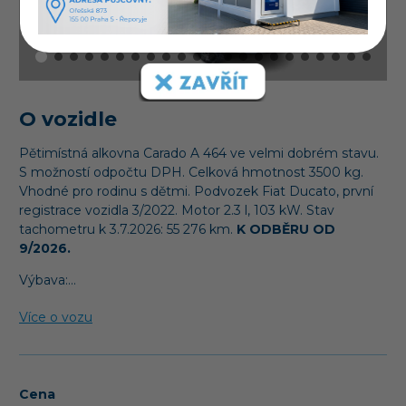
O vozidle
Pětimístná alkovna Carado A 464 ve velmi dobrém stavu.
S možností odpočtu DPH. Celková hmotnost 3500 kg.
Vhodné pro rodinu s dětmi. Podvozek Fiat Ducato, první
registrace vozidla 3/2022. Motor 2.3 l, 103 kW. Stav
tachometru k 3.7.2026: 55 276 km.
K ODBĚRU OD
9/2026.
Výbava:…
Více o vozu
Cena