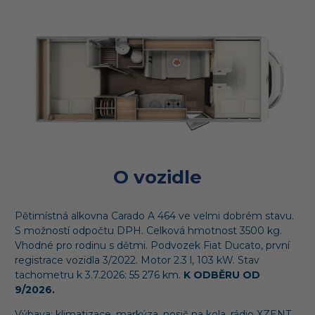
O vozidle
Pětimístná alkovna Carado A 464 ve velmi dobrém stavu.
S možností odpočtu DPH. Celková hmotnost 3500 kg.
Vhodné pro rodinu s dětmi. Podvozek Fiat Ducato, první
registrace vozidla 3/2022. Motor 2.3 l, 103 kW. Stav
tachometru k 3.7.2026: 55 276 km.
K ODBĚRU OD
9/2026.
Výbava: klimatizace, markýza, nosič na kola, rádio XZENT,