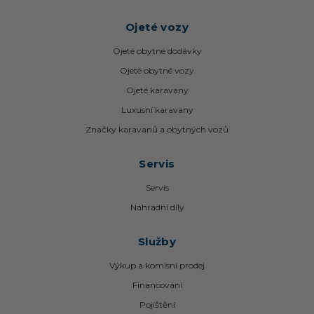
Ojeté vozy
Ojeté obytné dodávky
Ojeté obytné vozy
Ojeté karavany
Luxusní karavany
Značky karavanů a obytných vozů
Servis
Servis
Náhradní díly
Služby
Výkup a komisní prodej
Financování
Pojištění