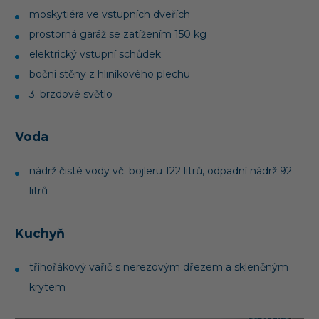
moskytiéra ve vstupních dveřích
prostorná garáž se zatížením 150 kg
elektrický vstupní schůdek
boční stěny z hliníkového plechu
3. brzdové světlo
Voda
nádrž čisté vody vč. bojleru 122 litrů, odpadní nádrž 92
litrů
Kuchyň
tříhořákový vařič s nerezovým dřezem a skleněným
krytem