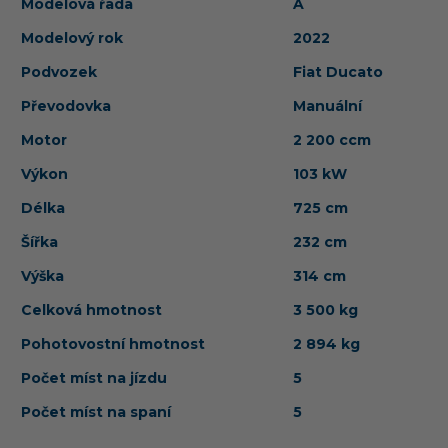
Modelová řada
A
Modelový rok
2022
Podvozek
Fiat Ducato
Převodovka
Manuální
Motor
2 200 ccm
Výkon
103 kW
Délka
725 cm
Šířka
232 cm
Výška
314 cm
Celková hmotnost
3 500 kg
Pohotovostní hmotnost
2 894 kg
Počet míst na jízdu
5
Počet míst na spaní
5