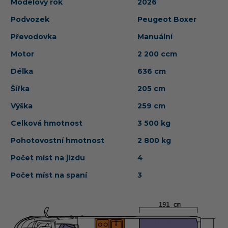
Modelový rok
2026
Podvozek
Peugeot Boxer
Převodovka
Manuální
Motor
2 200 ccm
Délka
636 cm
Šířka
205 cm
Výška
259 cm
Celková hmotnost
3 500 kg
Pohotovostní hmotnost
2 800 kg
Počet míst na jízdu
4
Počet míst na spaní
3