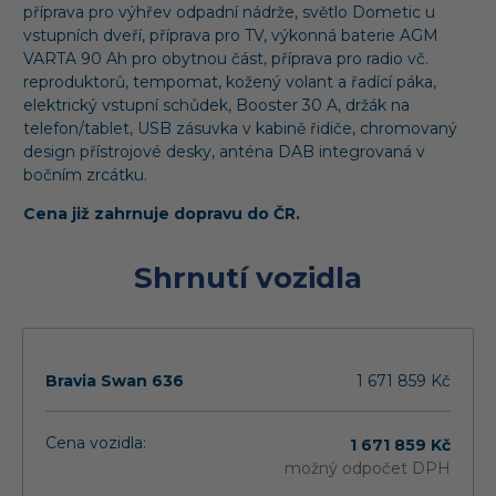
příprava pro výhřev odpadní nádrže, světlo Dometic u
vstupních dveří, příprava pro TV, výkonná baterie AGM
VARTA 90 Ah pro obytnou část, příprava pro radio vč.
reproduktorů, tempomat, kožený volant a řadící páka,
elektrický vstupní schůdek, Booster 30 A, držák na
telefon/tablet, USB zásuvka v kabině řidiče, chromovaný
design přístrojové desky, anténa DAB integrovaná v
bočním zrcátku.
Cena již zahrnuje dopravu do ČR.
Shrnutí vozidla
Bravia Swan 636
1 671 859 Kč
Cena vozidla:
1 671 859 Kč
možný odpočet DPH