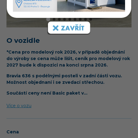
O vozidle
*Cena pro modelový rok 2026, v případě objednání
do výroby se cena může lišit, ceník pro modelový rok
2027 bude k dispozici na konci srpna 2026.
Bravia 636 s podélnými posteli v zadní části vozu.
Možnost objednaní i se zvedací střechou.
Součástí ceny není Basic paket v…
Více o vozu
Cena