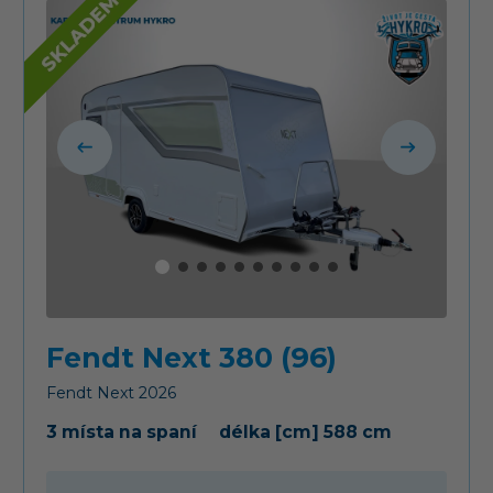
Fendt Next 380 (96)
Fendt
Next
2026
3 místa na spaní
délka [cm] 588 cm