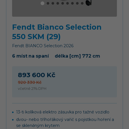
Fendt Bianco Selection
550 SKM (29)
Fendt
BIANCO Selection
2026
6 míst na spaní
délka [cm] 772 cm
893 600 Kč
920 330 Kč
včetně 21% DPH
13-ti kolíková elektro zásuvka pro tažné vozidlo
dvou- nebo tříhořákový vařič s pojistkou hoření a
se skleněným krytem