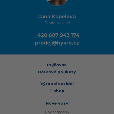
Jana Kapelová
Prodej vozidel
+420 607 943 174
prodej@hykro.cz
Půjčovna
Dárkové poukazy
Výrobci vozidel
E-shop
Nové vozy
Obytné dodávky