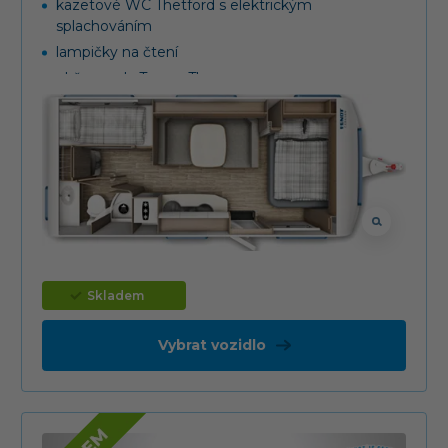
kazetové WC Thetford s elektrickým
splachováním
lampičky na čtení
ohřev vody Truma Therme
plastový kryt oje
pojezdové kolečko s ukazatelem zatížení
střešní okno MidiHeki (70x50 cm)
topení Truma S 3004, rozvod teplého vzduchu
tříhořákový vařič s nerezovým dřezem a
skleněným krytem
USB zásuvka
záruka těsnosti nástavby 12 let
Skladem
Vybrat vozidlo