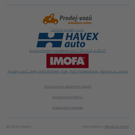
Online prodej vozů
Autorizovaný prodejce vozů ŠKODA a SEAT
Prodej vozů Jeep, Alfa Romeo, Fiat, Fiat Professional, Abarth a Lancia
Zpracování osobních údajů
Směrnice HYKRO
Nastavení cookies
© 2026 Hykro
Vytvořeno v
Beneš & Michl