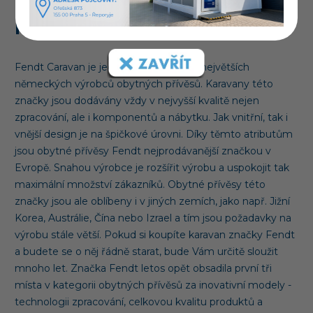
Fendt
Fendt Caravan je jeden z nejstarších a největších
německých výrobců obytných přívěsů. Karavany této
značky jsou dodávány vždy v nejvyšší kvalitě nejen
zpracování, ale i komponentů a nábytku. Jak vnitřní, tak i
vnější design je na špičkové úrovni. Díky těmto atributům
jsou obytné přívěsy Fendt nejprodávanější značkou v
Evropě. Snahou výrobce je rozšířit výrobu a uspokojit tak
maximální množství zákazníků. Obytné přívěsy této
značky jsou ale oblíbeny i v jiných zemích, jako např. Jižní
Korea, Austrálie, Čína nebo Izrael a tím jsou požadavky na
výrobu stále větší. Pokud si koupíte karavan značky Fendt
a budete se o něj řádně starat, bude Vám určitě sloužit
mnoho let. Značka Fendt letos opět obsadila první tři
místa v kategorii obytných přívěsů za inovativní modely -
technologii zpracování, celkovou kvalitu produktů a