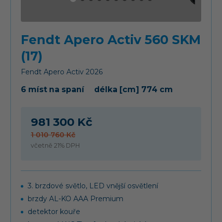
Fendt Apero Activ 560 SKM
(17)
Fendt
Apero Activ
2026
6 míst na spaní
délka [cm] 774 cm
981 300 Kč
1 010 760 Kč
včetně 21% DPH
3. brzdové světlo, LED vnější osvětlení
brzdy AL-KO AAA Premium
detektor kouře