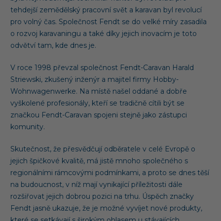
tehdejší zemědělský pracovní svět a karavan byl revolucí
pro volný čas. Společnost Fendt se do velké míry zasadila
o rozvoj karavaningu a také díky jejich inovacím je toto
odvětví tam, kde dnes je.
V roce 1998 převzal společnost Fendt-Caravan Harald
Striewski, zkušený inženýr a majitel firmy Hobby-
Wohnwagenwerke. Na místě našel oddané a dobře
vyškolené profesionály, kteří se tradičně cítili být se
značkou Fendt-Caravan spojeni stejně jako zástupci
komunity.
Skutečnost, že přesvědčují odběratele v celé Evropě o
jejich špičkové kvalitě, má jistě mnoho společného s
regionálními rámcovými podmínkami, a proto se dnes těší
na budoucnost, v níž mají vynikající příležitosti dále
rozšiřovat jejich dobrou pozici na trhu. Úspěch značky
Fendt jasně ukazuje, že je možné vyvíjet nové produkty,
které se setkávají s širokým ohlasem u stávajících