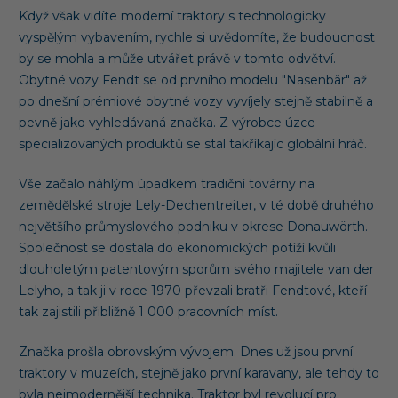
Když však vidíte moderní traktory s technologicky
vyspělým vybavením, rychle si uvědomíte, že budoucnost
by se mohla a může utvářet právě v tomto odvětví.
Obytné vozy Fendt se od prvního modelu "Nasenbär" až
po dnešní prémiové obytné vozy vyvíjely stejně stabilně a
pevně jako vyhledávaná značka. Z výrobce úzce
specializovaných produktů se stal takříkajíc globální hráč.
Vše začalo náhlým úpadkem tradiční továrny na
zemědělské stroje Lely-Dechentreiter, v té době druhého
největšího průmyslového podniku v okrese Donauwörth.
Společnost se dostala do ekonomických potíží kvůli
dlouholetým patentovým sporům svého majitele van der
Lelyho, a tak ji v roce 1970 převzali bratři Fendtové, kteří
tak zajistili přibližně 1 000 pracovních míst.
Značka prošla obrovským vývojem. Dnes už jsou první
traktory v muzeích, stejně jako první karavany, ale tehdy to
byla nejmodernější technika. Traktor byl revolucí pro