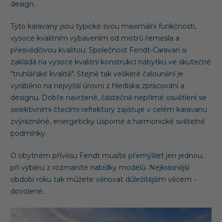
design.
Tyto karavany jsou typické svou maximální funkčností,
vysoce kvalitním vybavením od mistrů řemesla a
přesvědčivou kvalitou. Společnost Fendt-Caravan si
zakládá na vysoce kvalitní konstrukci nábytku ve skutečné
"truhlářské kvalitě". Stejně tak veškeré čalounění je
vyráběno na nejvyšší úrovni z hlediska zpracování a
designu. Dobře navržené, částečně nepřímé osvětlení se
selektivními čtecími reflektory zajišťuje v celém karavanu
zvýrazněné, energeticky úsporné a harmonické světelné
podmínky.
O obytném přívěsu Fendt musíte přemýšlet jen jednou:
při výběru z rozmanité nabídky modelů. Nejkrásnější
období roku tak můžete věnovat důležitějším věcem -
dovolené.