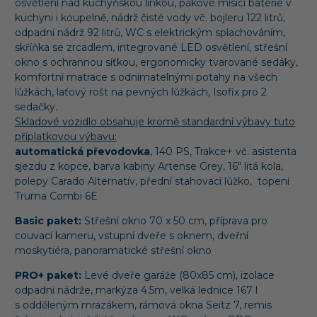
osvětlení nad kuchyňskou linkou, pákové mísící baterie v
kuchyni i koupelně, nádrž čisté vody vč. bojleru 122 litrů,
odpadní nádrž 92 litrů, WC s elektrickým splachováním,
skříňka se zrcadlem, integrované LED osvětlení, střešní
okno s ochrannou síťkou, ergonomicky tvarované sedáky,
komfortní matrace s odnímatelnými potahy na všech
lůžkách, laťový rošt na pevných lůžkách, Isofix pro 2
sedačky.
Skladové vozidlo obsahuje kromě standardní výbavy tuto
příplatkovou výbavu:
automatická převodovka
, 140 PS, Trakce+ vč. asistenta
sjezdu z kopce, barva kabiny Artense Grey, 16" litá kola,
polepy Carado Alternativ, přední stahovací lůžko, topení
Truma Combi 6E
Basic paket:
Střešní okno 70 x 50 cm, příprava pro
couvací kameru, vstupní dveře s oknem, dveřní
moskytiéra, panoramatické střešní okno
PRO+ paket:
Levé dveře garáže (80x85 cm), izolace
odpadní nádrže, markýza 4.5m, velká lednice 167 l
s odděleným mrazákem, rámová okna Seitz 7, remis