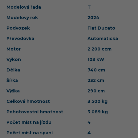
Modelová řada
T
Modelový rok
2024
Podvozek
Fiat Ducato
Převodovka
Automatická
Motor
2 200 ccm
Výkon
103 kW
Délka
740 cm
Šířka
232 cm
Výška
290 cm
Celková hmotnost
3 500 kg
Pohotovostní hmotnost
3 089 kg
Počet míst na jízdu
4
Počet míst na spaní
4