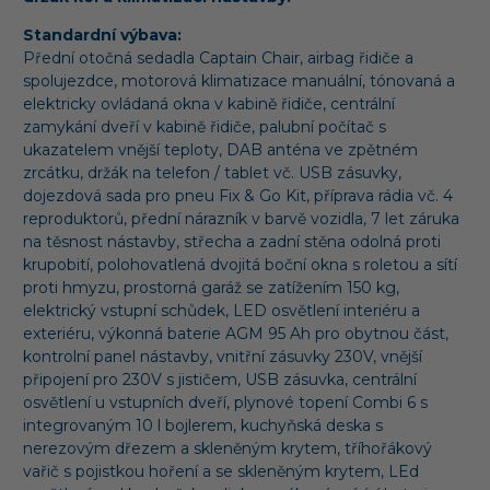
Standardní výbava:
Přední otočná sedadla Captain Chair, airbag řidiče a
spolujezdce, motorová klimatizace manuální, tónovaná a
elektricky ovládaná okna v kabině řidiče, centrální
zamykání dveří v kabině řidiče, palubní počítač s
ukazatelem vnější teploty, DAB anténa ve zpětném
zrcátku, držák na telefon / tablet vč. USB zásuvky,
dojezdová sada pro pneu Fix & Go Kit, příprava rádia vč. 4
reproduktorů, přední nárazník v barvě vozidla, 7 let záruka
na těsnost nástavby, střecha a zadní stěna odolná proti
krupobití, polohovatlená dvojitá boční okna s roletou a sítí
proti hmyzu, prostorná garáž se zatížením 150 kg,
elektrický vstupní schůdek, LED osvětlení interiéru a
exteriéru, výkonná baterie AGM 95 Ah pro obytnou část,
kontrolní panel nástavby, vnitřní zásuvky 230V, vnější
připojení pro 230V s jističem, USB zásuvka, centrální
osvětlení u vstupních dveří, plynové topení Combi 6 s
integrovaným 10 l bojlerem, kuchyňská deska s
nerezovým dřezem a skleněným krytem, tříhořákový
vařič s pojistkou hoření a se skleněným krytem, LEd