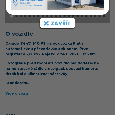
O vozidle
Carado T447, 140 PS na podvozku Fiat s
automatickou převodovkou
skladem. První
registrace 2/2026. Nájezd k 24.6.2026: 826 km.
Fotografie před montáží. Vozidlo má dodatečně
namontované rádio s navigací, couvací kameru,
držák kol a klimatizaci nástavby.
Standardní…
Více o vozu