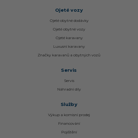
Ojeté vozy
Ojeté obytné dodávky
Ojeté obytné vozy
Ojeté karavany
Luxusní karavany
Značky karavanů a obytných vozů
Servis
Servis
Náhradní díly
Služby
Výkup a komisní prodej
Financování
Pojištění