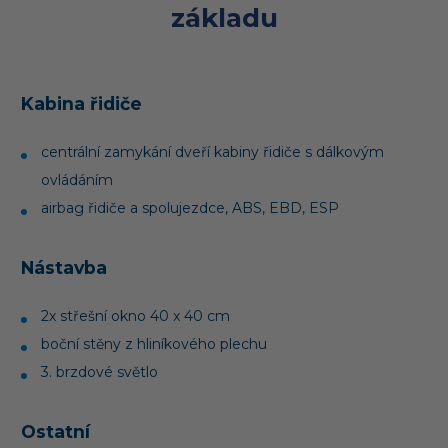
základu
Kabina řidiče
centrální zamykání dveří kabiny řidiče s dálkovým
ovládáním
airbag řidiče a spolujezdce, ABS, EBD, ESP
Nástavba
2x střešní okno 40 x 40 cm
boční stěny z hliníkového plechu
3. brzdové světlo
Ostatní