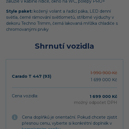
žaluzie v kabině řidiče, okno na WC, polepy PRO+
Style paket:
kožený volant a řadící páka, LED denní
světla, černé rámování světlometů, stříbrné výduchy v
dekoru Techno Trimm, černá lakovaná mřížka chladiče s
chromovanými prvky
Shrnutí vozidla
1 990 900 Kč
Carado T 447 (93)
1 699 000 Kč
Cena vozidla:
1 699 000 Kč
možný odpočet DPH
Cena doplňků je orientační. Pokud chcete zjistit
přesnou cenu, vyberte si konkrétní doplněk v