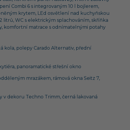
opení Combi 6 s integrovaným 10 l bojlerem,
kleněným krytem, LEd osvětlení nad kuchyňskou
92 litrů, WC s elektrickým splachováním, skříňka
ky, komfortní matrace s odnímatelnými potahy
itá kola, polepy Carado Alternativ, přední
kytiéra, panoramatické střešní okno
s odděleným mrazákem, rámová okna Seitz 7,
chy v dekoru Techno Trimm, černá lakovaná