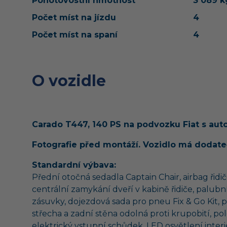
Pohotovostní hmotnost
3 089 k
Počet míst na jízdu
4
Počet míst na spaní
4
O vozidle
Carado T447, 140 PS na podvozku Fiat s au
Fotografie před montáží. Vozidlo má dodateč
Standardní výbava:
Přední otočná sedadla Captain Chair, airbag řidi
centrální zamykání dveří v kabině řidiče, palub
zásuvky, dojezdová sada pro pneu Fix & Go Kit, p
střecha a zadní stěna odolná proti krupobití, po
elektrický vstupní schůdek, LED osvětlení inter