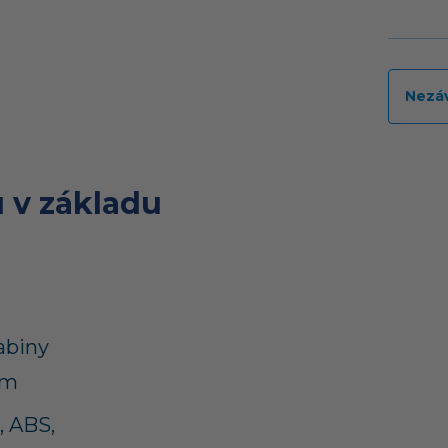
Nezá
 v základu
abiny
ím
, ABS,