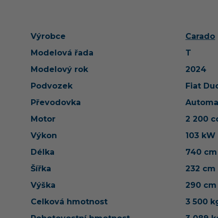
Výrobce
Carado
Modelová řada
T
Modelový rok
2024
Podvozek
Fiat Du
Převodovka
Automa
Motor
2 200 
Výkon
103 kW
Délka
740 cm
Šířka
232 cm
Výška
290 cm
Celková hmotnost
3 500 k