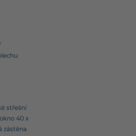
m
plechu
é střešní
 okno 40 x
á zástěna