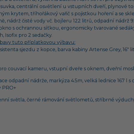
zásuvka, centrální osvětlení u vstupních dveří, plynové t
m krytem, tříhořákový vařič s pojistkou hoření a se s
ě, nádrž čisté vody vč. bojleru 122 litrů, odpadní nádrž 
ní okno s ochrannou síťkou, ergonomicky tvarované sedá
, Isofix pro 2 sedačky.
bavy tuto příplatkovou výbavu:
asistenta sjezdu z kopce, barva kabiny Artense Grey, 16" l
 pro couvací kameru, vstupní dveře s oknem, dveřní mos
ace odpadní nádrže, markýza 4.5m, velká lednice 167 l 
py PRO+
denní světla, černé rámování světlometů, stříbrné výdu