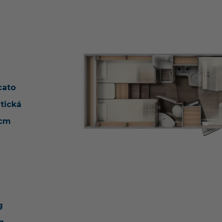
cato
tická
ccm
g