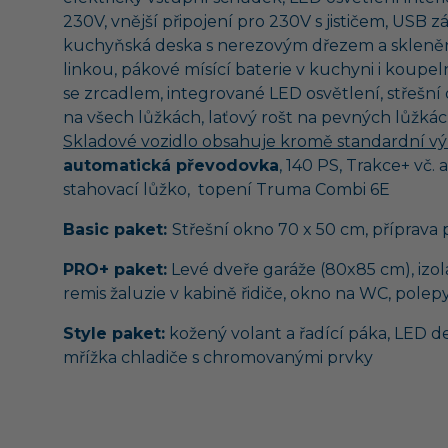
230V, vnější připojení pro 230V s jističem, USB 
kuchyňská deska s nerezovým dřezem a skleněný
linkou, pákové mísící baterie v kuchyni i koupeln
se zrcadlem, integrované LED osvětlení, střeš
na všech lůžkách, laťový rošt na pevných lůžkách
Skladové vozidlo obsahuje kromě standardní vý
automatická převodovka
, 140 PS, Trakce+ vč. 
stahovací lůžko, topení Truma Combi 6E
Basic paket:
Střešní okno 70 x 50 cm, příprava
PRO+ paket:
Levé dveře garáže (80x85 cm), izol
remis žaluzie v kabině řidiče, okno na WC, pole
Style paket:
kožený volant a řadící páka, LED 
mřížka chladiče s chromovanými prvky