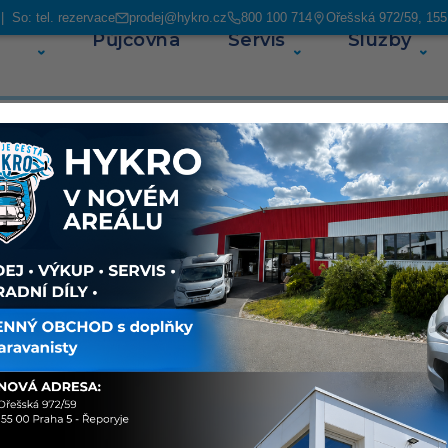
 So: tel. rezervace
prodej@hykro.cz
800 100 714
Ořešská 972/59, 155
Půjčovna
Servis
Služby
O ná
(71)
Sdílet
O voz
Carado
automa
regist