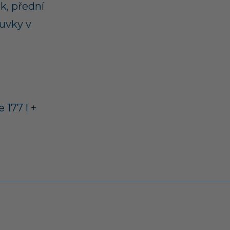
ák, přední
suvky v
 177 l +