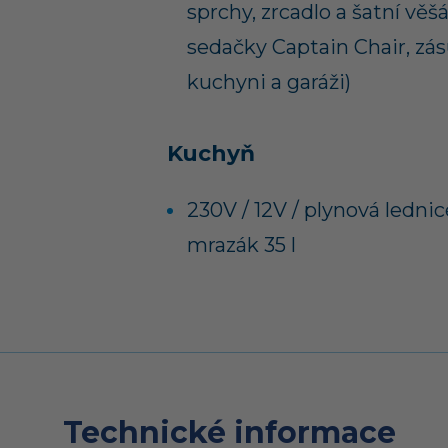
sprchy, zrcadlo a šatní věš
sedačky Captain Chair, zá
kuchyni a garáži)
Kuchyň
230V / 12V / plynová lednice
mrazák 35 l
Technické informace