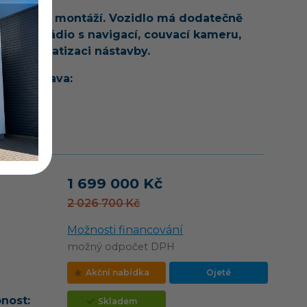
afie před montáží. Vozidlo má dodatečně
ované rádio s navigací, couvací kameru,
ol a klimatizaci nástavby.
rdní výbava:
…
vozu
1 699 000 Kč
2 026 700 Kč
Možnosti financování
možný odpočet DPH
Akční nabídka
Ojeté
nost:
Skladem