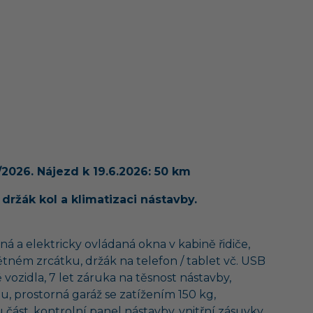
/2026. Nájezd k 19.6.2026: 50 km
ržák kol a klimatizaci nástavby.
á a elektricky ovládaná okna v kabině řidiče,
ětném zrcátku, držák na telefon / tablet vč. USB
 vozidla, 7 let záruka na těsnost nástavby,
zu, prostorná garáž se zatížením 150 kg,
část, kontrolní panel nástavby, vnitřní zásuvky