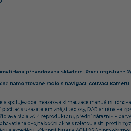
g
tomatickou převodovkou
skladem. První registrace 2
ně namontované rádio s navigací, couvací kameru, d
če a spolujezdce, motorová klimatizace manuální, tónovan
ní počítač s ukazatelem vnější teploty, DAB anténa ve zp
říprava rádia vč. 4 reproduktorů, přední nárazník v barvě
lohovatlená dvojitá boční okna s roletou a sítí proti hmy
iéru a exteriéru, výkonná baterie AGM 95 Ah pro obytnou 