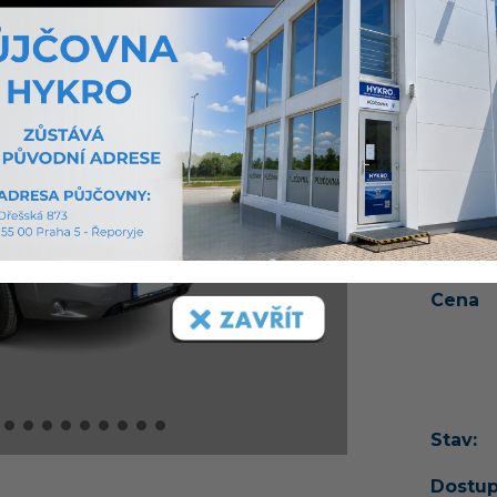
Fotogr
namont
držák k
Standa
Přední
Více o 
Cena
Stav:
Dostup