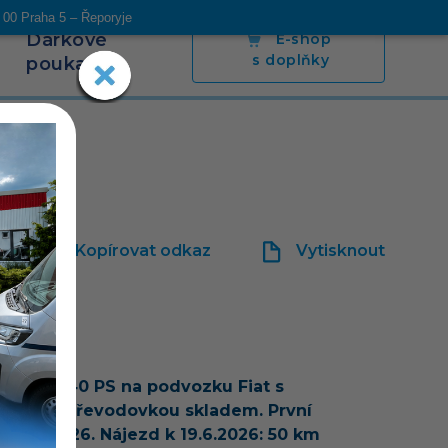
 00 Praha 5 – Řeporyje
Dárkové
E-shop
s doplňky
poukazy
s
Blog
Napsali o nás
Poradíme
Kontakt
Kopírovat odkaz
Vytisknout
idle
 T447, 140 PS na podvozku Fiat s
tickou převodovkou
skladem. První
race 2/2026. Nájezd k 19.6.2026: 50 km