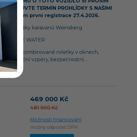
PADĚ ZÁJMU O TOTO VOZIDLO SI PROSÍM
M DOMLUVTE TERMÍN PROHLÍDKY S NAŠIMI
CI. Datum první registrace 27.4.2026.
ší z nabídky karavanů Weinsberg.
ER STONE WATER
 PAKET:
kombinované roletky v oknech,
é stabilizační vzpěry, bezpečnostní…
vozu
469 000 Kč
481 900 Kč
Možnosti financování
možný odpočet DPH