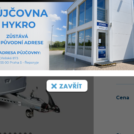
V PŘÍ
PŘEDE
PRODEJ
Nejmen
POLST
SMART
zesílen
Více o 
Cena