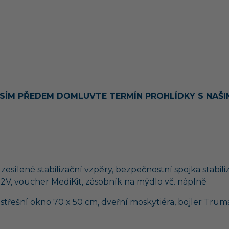
ÍM PŘEDEM DOMLUVTE TERMÍN PROHLÍDKY S NAŠIMI 
ílené stabilizační vzpěry, bezpečnostní spojka stabilizát
2V, voucher MediKit, zásobník na mýdlo vč. náplně
 střešní okno 70 x 50 cm, dveřní moskytiéra, bojler Tr