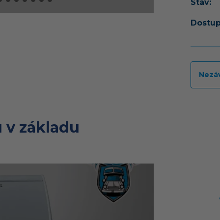
Stav:
Dostup
Nezá
 v základu