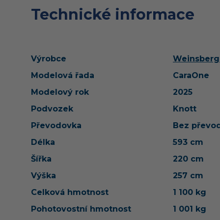
Technické informace
Výrobce
Weinsberg
Modelová řada
CaraOne
Modelový rok
2025
Podvozek
Knott
Převodovka
Bez převo
Délka
593 cm
Šířka
220 cm
Výška
257 cm
Celková hmotnost
1 100 kg
Pohotovostní hmotnost
1 001 kg