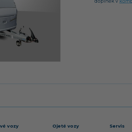
doplněk v
komp
vé vozy
Ojeté vozy
Servis