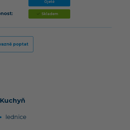
Ojeté
nost:
Skladem
vazně poptat
Kuchyň
lednice