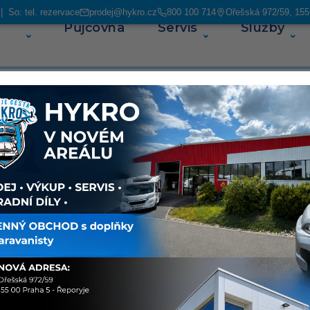
 So: tel. rezervace
prodej@hykro.cz
800 100 714
Ořešská 972/59, 155
Půjčovna
Servis
Služby
O ná
araOne
Sdílet
O voz