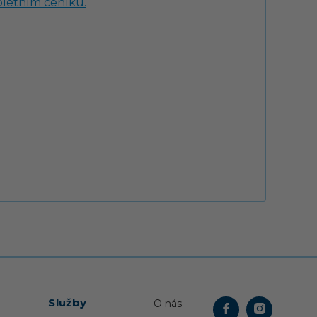
letním ceníku.
Služby
O nás