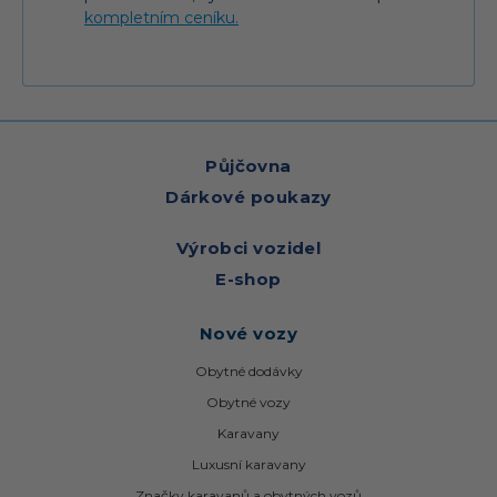
kompletním ceníku.
Půjčovna
Dárkové poukazy
Výrobci vozidel
E-shop
Nové vozy
Obytné dodávky
Obytné vozy
Karavany
Luxusní karavany
Značky karavanů a obytných vozů