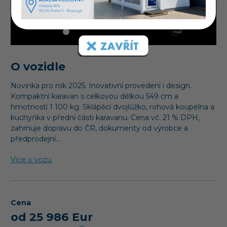
O vozidle
Novinka pro rok 2025. Inovativní provedení i design.
Kompaktní karavan s celkovou délkou 549 cm a
hmotností 1 100 kg. Sklápěcí dvojlůžko, rohová koupelna a
kuchyňka v přední části karavanu. Cena vč. 21 % DPH,
zahrnuje dopravu do ČR, dokumenty od výrobce a
předprodejní…
Více o vozu
Cena
od 25 986 Eur