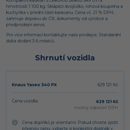
Kompaktní karavan s celkovou délkou 549 cm a
hmotností 1 100 kg. Sklápěcí dvojlůžko, rohová koupelna a
kuchyňka v přední části karavanu. Cena vč. 21 % DPH,
zahrnuje dopravu do ČR, dokumenty od výrobce a
předprodejní servis.
Pro více informací kontaktujte naše prodejce. Standardní
doba dodání 3-6 měsíců.
Shrnutí vozidla
Knaus Yaseo 340 PX
629 121 Kč
Cena vozidla:
629 121 Kč
možný odpočet DPH
Cena doplňků je orientační. Pokud chcete zjistit
přesnou cenu, vyberte si konkrétní doplněk v