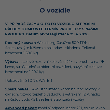
O vozidle
V PŘÍPADĚ ZÁJMU O TOTO VOZIDLO SI PROSÍM
PŘEDEM DOMLUVTE TERMÍN PROHLÍDKY S NAŠIMI
PRODEJCI. Datum první registrace 29.4.2026
Rodinný karavan
Weinsberg CaraOne 500 FDK s
francouzským lůžkem a palandami skladem. Celková
hmotnost 1 500 kg.
Výbava:
ocelové rezervní kolo vč. držáku v prostoru na PB
lahve, stmívatelné ambientní osvětlení, navýšení celkové
hmotnosti na 1 500 kg
Polstrování STONE WATER
Smart paket
– AKS stabilizátor, kombinované roletky v
oknech, rozvod teplého vzduchu s větrákem 12 V, nádrž
na čistou vodu 45 l, zesílené stabilizační vzpěry
Advanced paket:
mobilní odpadní nádrž 25 l, střešní okno