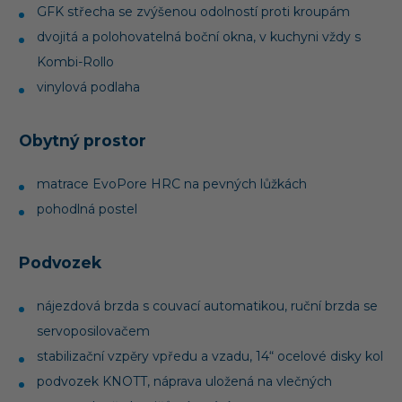
GFK střecha se zvýšenou odolností proti kroupám
dvojitá a polohovatelná boční okna, v kuchyni vždy s
Kombi-Rollo
vinylová podlaha
Obytný prostor
matrace EvoPore HRC na pevných lůžkách
pohodlná postel
Podvozek
nájezdová brzda s couvací automatikou, ruční brzda se
servoposilovačem
stabilizační vzpěry vpředu a vzadu, 14“ ocelové disky kol
podvozek KNOTT, náprava uložená na vlečných