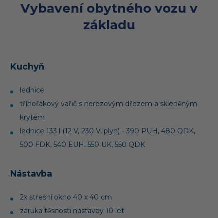
Vybavení obytného vozu v
základu
Kuchyň
lednice
tříhořákový vařič s nerezovým dřezem a skleněným
krytem
lednice 133 l (12 V, 230 V, plyn) - 390 PUH, 480 QDK,
500 FDK, 540 EUH, 550 UK, 550 QDK
Nástavba
2x střešní okno 40 x 40 cm
záruka těsnosti nástavby 10 let