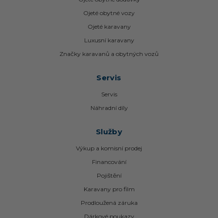
Ojeté obytné vozy
Ojeté karavany
Luxusní karavany
Značky karavanů a obytných vozů
Servis
Servis
Náhradní díly
Služby
Výkup a komisní prodej
Financování
Pojištění
Karavany pro film
Prodloužená záruka
Dárkové poukazy