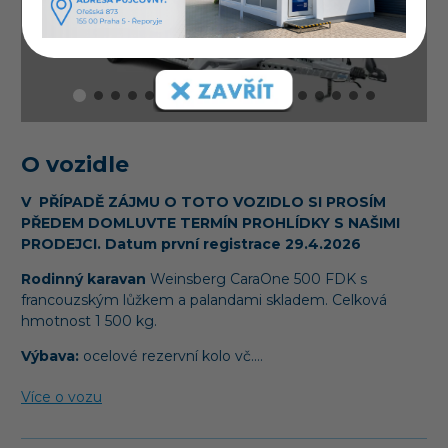
O vozidle
V PŘÍPADĚ ZÁJMU O TOTO VOZIDLO SI PROSÍM
PŘEDEM DOMLUVTE TERMÍN PROHLÍDKY S NAŠIMI
PRODEJCI. Datum první registrace 29.4.2026
Rodinný karavan
Weinsberg CaraOne 500 FDK s
francouzským lůžkem a palandami skladem. Celková
hmotnost 1 500 kg.
Výbava:
ocelové rezervní kolo vč.…
Více o vozu