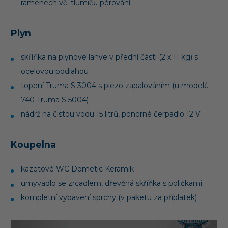
ramenech vč. tlumičů pérování
Plyn
skříňka na plynové lahve v přední části (2 x 11 kg) s
ocelovou podlahou
topení Truma S 3004 s piezo zapalováním (u modelů
740 Truma S 5004)
nádrž na čistou vodu 15 litrů, ponorné čerpadlo 12 V
Koupelna
kazetové WC Dometic Keramik
umyvadlo se zrcadlem, dřevěná skříňka s poličkami
kompletní vybavení sprchy (v paketu za příplatek)