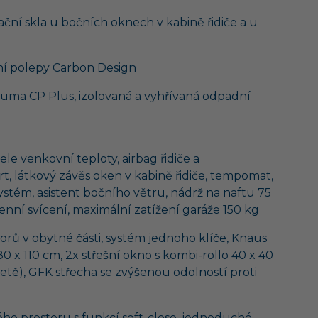
lační skla u bočních oknech v kabině řidiče a u
lní polepy Carbon Design
ruma CP Plus, izolovaná a vyhřívaná odpadní
e venkovní teploty, airbag řidiče a
t, látkový závěs oken v kabině řidiče, tempomat,
systém, asistent bočního větru, nádrž na naftu 75
nní svícení, maximální zatížení garáže 150 kg
orů v obytné části, systém jednoho klíče, Knaus
80 x 110 cm, 2x střešní okno s kombi-rollo 40 x 40
etě), GFK střecha se zvýšenou odolností proti
ho prostoru s funkcí soft-close, jednoduché