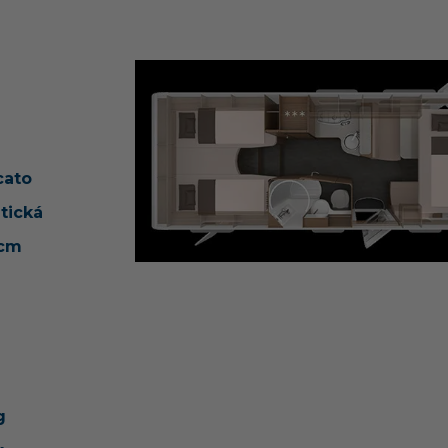
cato
tická
ccm
g