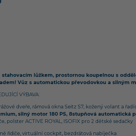
g
ím stahovacím lůžkem, prostornou koupelnou s odd
ladem!
Vůz s automatickou převodovkou a silným m
DUJÍCÍ VÝBAVA:
ážové dveře, rámová okna Seitz S7, kožený volant a řadíc
emium,
silný motor 180 PS, 8stupňová automatická 
iče, polster ACTIVE ROYAL, ISOFIX pro 2 dětské sedačky
řidiče, virtuální cockpit, bezdrátová nabíječka