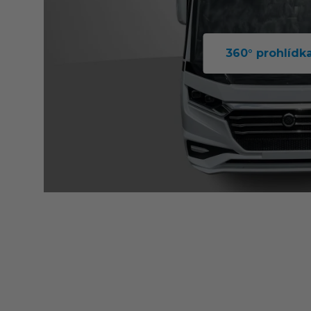
360° prohlídk