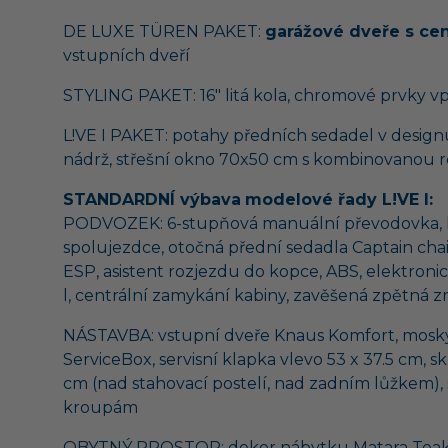
DE LUXE TÜREN PAKET:
garážové dveře s ce
vstupních dveří
STYLING PAKET:
16" litá kola, chromové prvky 
L!VE I PAKET: potahy předních sedadel v design
nádrž, střešní okno 70x50 cm s kombinovanou 
STANDARDNÍ výbava
modelové řady L!VE I:
PODVOZEK:
6-stupňová manuální převodovka, kli
spolujezdce, otočná přední sedadla Captain chai
ESP, asistent rozjezdu do kopce, ABS, elektronick
l, centrální zamykání kabiny, zavěšená zpětná z
NÁSTAVBA:
vstupní dveře Knaus Komfort, moskyti
ServiceBox, servisní klapka vlevo 53 x 37.5 cm, s
cm (nad stahovací postelí, nad zadním lůžkem), 
kroupám
OBYTNÝ PROSTOR:
dekor nábytku Matara Teak, 