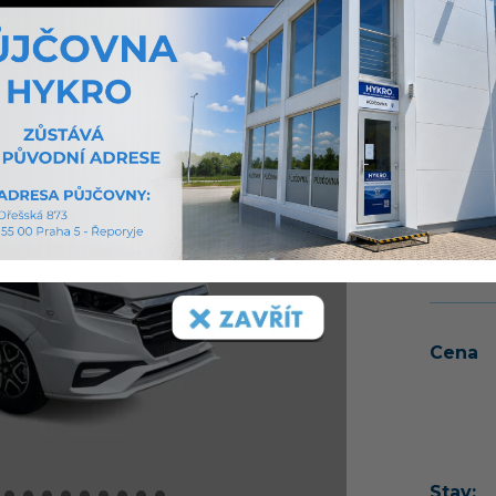
Krásný
stahov
odděl
jednot
Fiat
sk
silným
SOUČÁ
NÁSLED
Více o 
Cena
Stav: