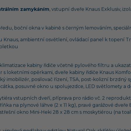
ntrálním zamykáním
, vstupní dveře Knaus Exklusiv, izo
vpředu, boční okna v kabině s černým lemováním, speciá
u Knaus, ambientní osvětlení, ovládací panel k topení T
roletkou
matizace kabiny řidiče včetně pylového filtru a ukazatel
r s loketními opěrkami, dveře kabiny řidiče Knaus Komfor
ý imobilizér, posilovač řízení, TSA, post-kolizní brzdný 
rcátka, posuvné okno u spolujezdce, LED světlomety a de
éra vstupních dveří, příprava pro rádio vč. 2 reprodukt
kříňka na plynové láhve (2 x 11 kg), pravé garážové dveře 
střešní okno Mini-Heki 28 x 28 cm s moskytiérou (na toal
vinylová podlaha v odstínu Natural Oak, skříňky úložné