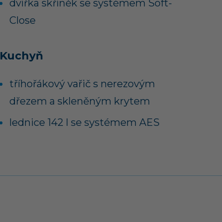
dvířka skříněk se systémem Soft-
Close
Kuchyň
tříhořákový vařič s nerezovým
dřezem a skleněným krytem
lednice 142 l se systémem AES