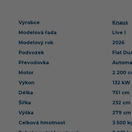
Výrobce
Knaus
Modelová řada
Live I
Modelový rok
2026
Podvozek
Fiat Du
Převodovka
Automa
Motor
2 200 
Výkon
132 kW
Délka
751 cm
Šířka
232 cm
Výška
279 cm
Celková hmotnost
3 500 k