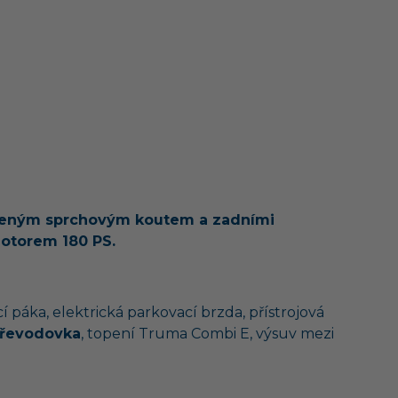
ěleným sprchovým koutem a zadními
otorem 180 PS.
í páka, elektrická parkovací brzda, přístrojová
převodovka
, topení Truma Combi E, výsuv mezi