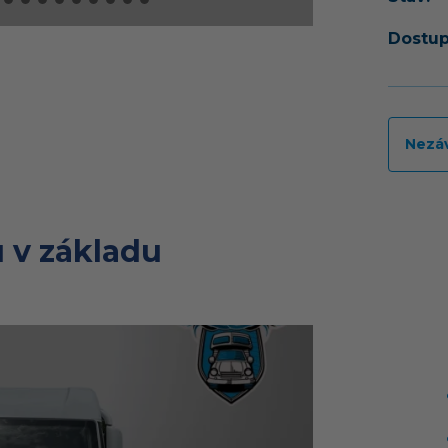
Dostup
Nezá
 v základu