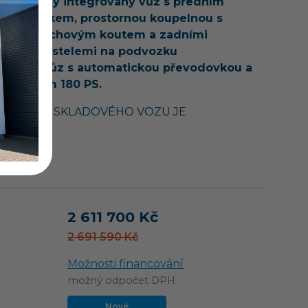
 prostorný integrovaný vůz s předním
acím lůžkem, prostornou koupelnou s
eným sprchovým koutem a zadními
livými postelemi na podvozku
ladem!
Vůz s automatickou převodovkou a
 motorem 180 PS.
STÍ CENY SKLADOVÉHO VOZU JE
UJÍCÍ…
vozu
2 611 700 Kč
2 691 590 Kč
Možnosti financování
možný odpočet DPH
Nové