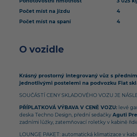
Pohotovostní hmotnost
3 025 k
Počet míst na jízdu
4
Počet míst na spaní
4
O vozidle
Krásný prostorný integrovaný vůz s předn
jednotlivými postelemi na podvozku Fiat
sk
SOUČÁSTÍ CENY SKLADOVÉHO VOZU JE NÁSLE
PŘÍPLATKOVÁ VÝBAVA V CENĚ VOZU:
levé gar
deska Techno Design, přední sedačky
Aguti Pr
zadními lůžky, zatemňovací roletky v kabině řid
LOUNGE PAKET: automatická klimatizace v kabině 