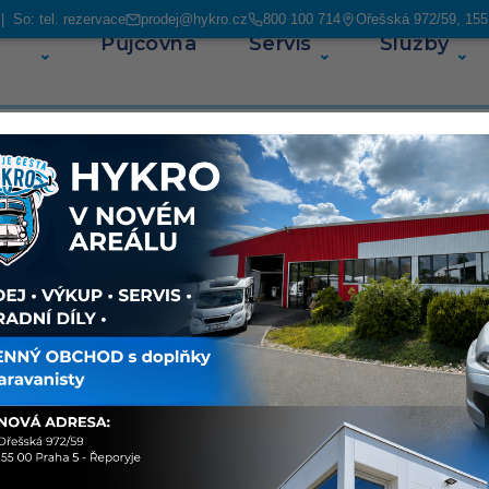
 So: tel. rezervace
prodej@hykro.cz
800 100 714
Ořešská 972/59, 155
Půjčovna
Servis
Služby
O ná
700
Sdílet
O voz