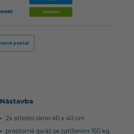
nost:
Skladem
vazně poptat
Nástavba
2x střešní okno 40 x 40 cm
prostorná garáž se zatížením 150 kg