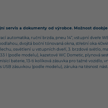
jní servis a dokumenty od výrobce. Možnost doobjed
uvací automatika, ruční brzda, pneu 14“, vstupní dveře
odlahou, dvojitá boční tónovaná okna, střešní oka 40x40
lechu, osvětlení u vstupních dveří, 3. brzdové světlo,
 133 l (podle modelu), kazetové WC Dometic, plynová se
cí baterie, 13-ti kolíková zásuvka pro tažné vozidlo, vnit
k s USB zásuvkou (podle modelu), záruka na těsnost násta