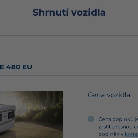
Shrnutí vozidla
 480 EU
Cena vozidla:
Cena doplňků je
zjistit přesnou 
doplněk v
komp