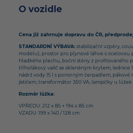
O vozidle
Cena již zahrnuje dopravu do ČR, předprode
STANDARDNÍ VÝBAVA:
stabilizační vzpěry, co
modelu), prostor pro plynové láhve s ocelovou p
hladkého plechu, boční stěny z profilovaného p
tříhořákový vařič se skleněným krytem, lednice
nádrž vody 15 l s ponorným čerpadlem, pákové mísí
jističem, transformátor 350 VA, lampičky u lůže
Rozměr lůžka:
VPŘEDU: 212 x 85 + 194 x 85 cm
VZADU: 199 x 140 / 128 cm