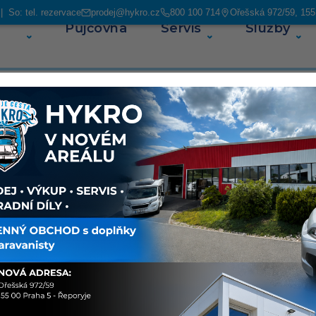
 So: tel. rezervace
prodej@hykro.cz
800 100 714
Ořešská 972/59, 155
Půjčovna
Servis
Služby
O ná
Sdílet
0 EU
O voz