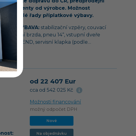
iž zahrnuje dopravu do ČR, předprodejní
 a dokumenty od výrobce. Možnost
dnání celé řady příplatkové výbavy.
ARDNÍ VÝBAVA:
stabilizační vzpěry, couvací
ika, ruční brzda, pneu 14“, vstupní dveře
ERG TREND, servisní klapka (podle…
vozu
od 22 407 Eur
cca od 542 025 Kč
Možnosti financování
možný odpočet DPH
Nové
nost:
Na objednávku