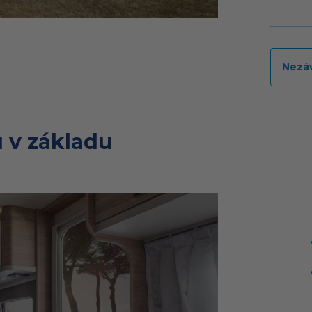
Nezá
 v základu