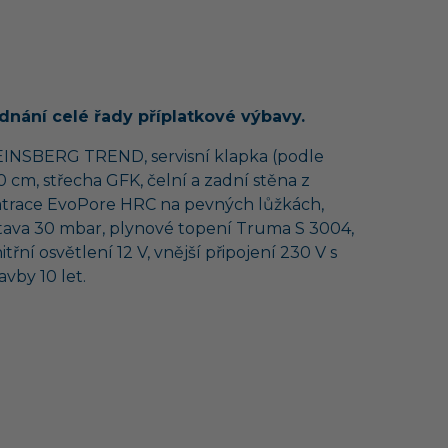
nání celé řady příplatkové výbavy.
 WEINSBERG TREND, servisní klapka (podle
 cm, střecha GFK, čelní a zadní stěna z
 matrace EvoPore HRC na pevných lůžkách,
stava 30 mbar, plynové topení Truma S 3004,
řní osvětlení 12 V, vnější připojení 230 V s
vby 10 let.