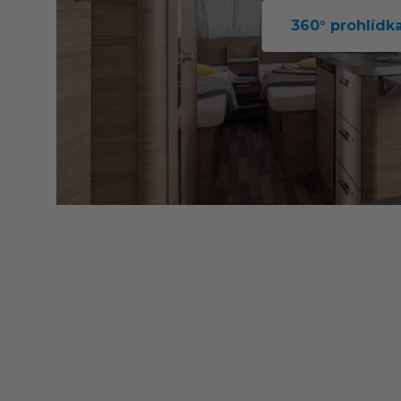
360° prohlídk