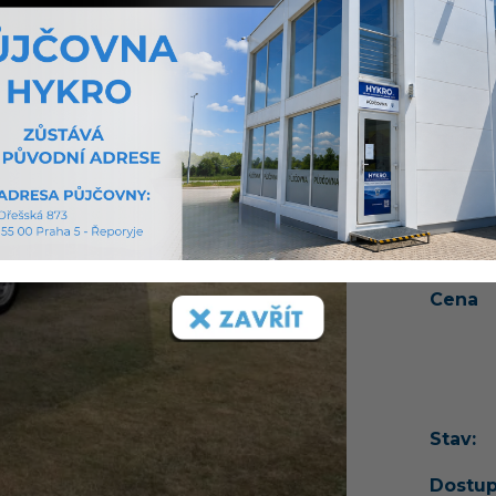
Cena j
servis
doobje
STAND
automat
WEINSB
Více o 
Cena
Stav:
Dostup