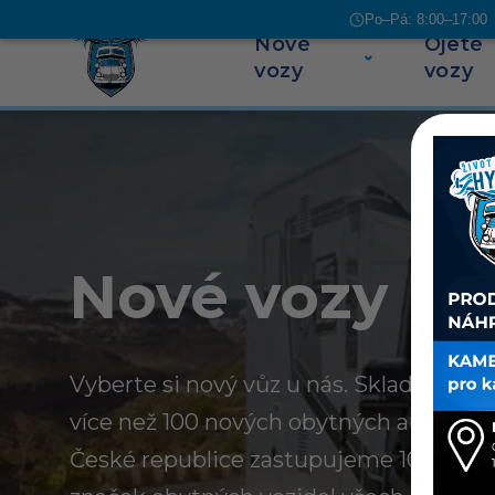
Po–Pá: 8:00–17:00 |
Nové
Ojeté
Přeskočit na obsah
vozy
vozy
Nové vozy
Vyberte si nový vůz u nás. Skladem u n
více než 100 nových obytných aut a kar
České republice zastupujeme 10 evrop