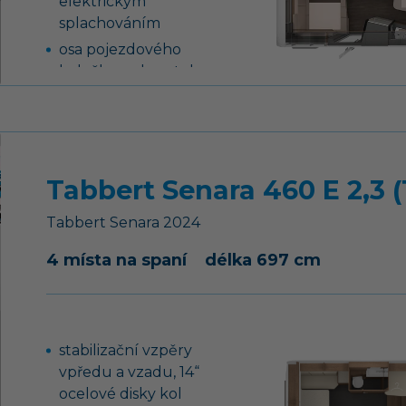
elektrickým
splachováním
osa pojezdového
kolečka s ukazatelem
svislého zatížení
Tabbert Senara 460 E 2,3 (
Tabbert
Senara
2024
4 místa na spaní
délka 697 cm
stabilizační vzpěry
vpředu a vzadu, 14“
ocelové disky kol