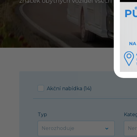
značek obytných vozidel všech kategori
Akční nabídka (14)
Typ
Kate