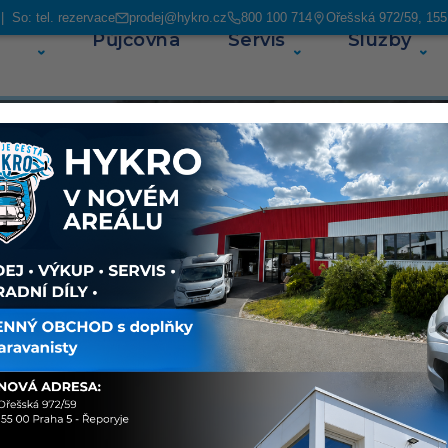
 So: tel. rezervace
prodej@hykro.cz
800 100 714
Ořešská 972/59, 155
Půjčovna
Servis
Služby
O ná
ás najdete
avanů. V
ských