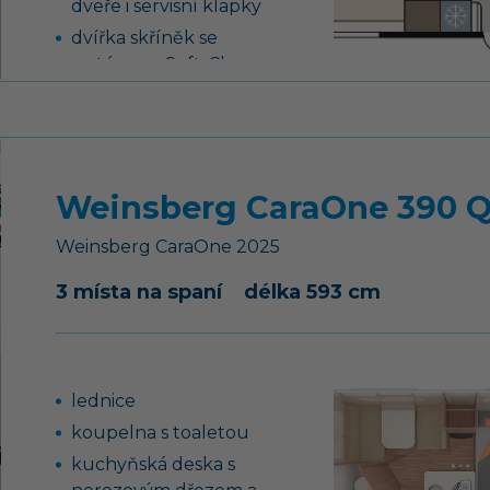
dveře i servisní klapky
dvířka skříněk se
systémem Soft-Close
AKS stabilizátor
podvozku
Weinsberg CaraOne 390 Q
Weinsberg
CaraOne
2025
3 místa na spaní
délka 593 cm
lednice
koupelna s toaletou
kuchyňská deska s