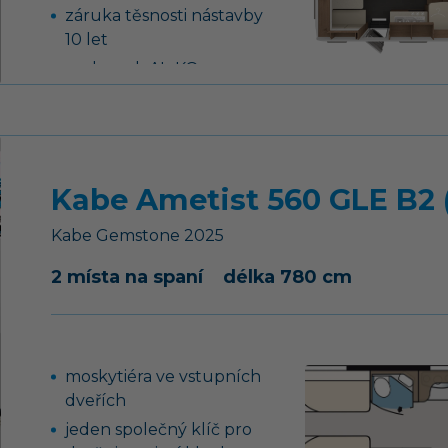
záruka těsnosti nástavby
10 let
podvozek AL-KO,
náprava uložená na
vlečných ramenech vč.
tlumičů pérování
tříhořákový vařič s
Kabe Ametist 560 GLE B2 
nerezovým dřezem a
skleněným krytem
Kabe
Gemstone
2025
nádrž na čistou vodu 45
litrů, ponorné čerpadlo
2 místa na spaní
délka 780 cm
12 V
moskytiéra ve vstupních
dveřích
jeden společný klíč pro