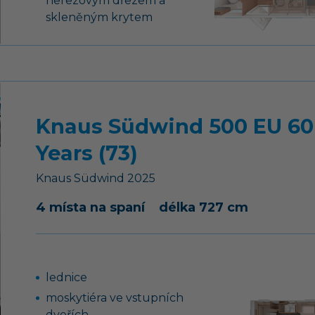
nerezovým dřezem a
skleněným krytem
13-ti kolíková elektro
zásuvka pro tažné
vozidlo
14“ ocelové disky kol
pohodlná postel
Knaus Südwind 500 EU 60
pohodlné sezení
Years (73)
přestavitelné na lůžko
Knaus
Südwind
2025
4 místa na spaní
délka 727 cm
lednice
moskytiéra ve vstupních
dveřích