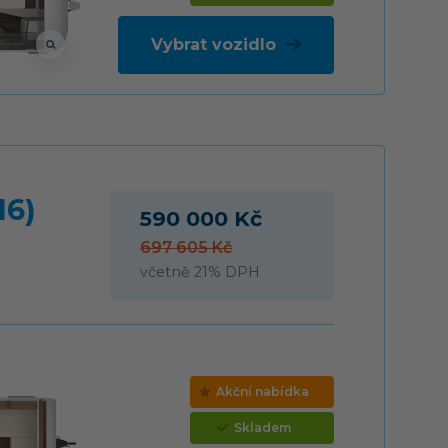
Vybrat vozidlo
16)
590 000 Kč
697 605 Kč
včetně 21% DPH
Akční nabídka
Skladem