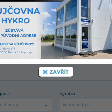
í.
gorie
Výrobce