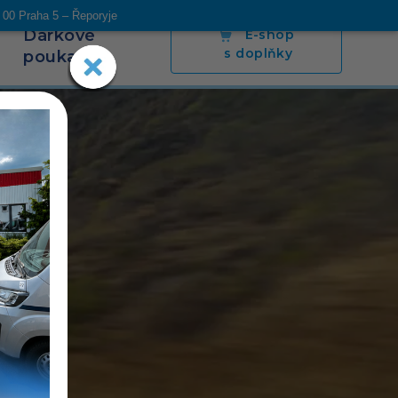
 00 Praha 5 – Řeporyje
Dárkové
E-shop
s doplňky
poukazy
s
Blog
Napsali o nás
Poradíme
Kontakt