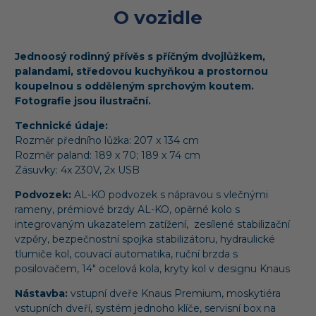
O vozidle
Jednoosý rodinný přívěs s příčným dvojlůžkem,
palandami, středovou kuchyňkou a prostornou
koupelnou s odděleným sprchovým koutem.
Fotografie jsou ilustrační.
Technické údaje:
Rozměr předního lůžka:
207 x 134 cm
Rozměr paland:
189 x 70; 189 x 74 cm
Zásuvky: 4x 230V, 2x USB
Podvozek:
AL-KO podvozek s nápravou s vlečnými
rameny, prémiové brzdy AL-KO, o
pěrné kolo s
integrovaným ukazatelem zatížení, zesílené stabilizační
vzpěry, bezpečnostní spojka stabilizátoru, hydraulické
tlumiče kol, couvací automatika, ruční brzda s
posilovačem, 14" ocelová kola, kryty kol v designu Knaus
Nástavba:
vstupní dveře Knaus Premium, moskytiéra
vstupních dveří, systém jednoho klíče, servisní box na