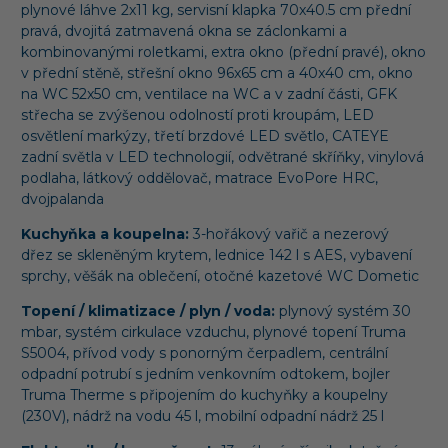
plynové láhve 2x11 kg, servisní klapka 70x40.5 cm přední
pravá, dvojitá zatmavená okna se záclonkami a
kombinovanými roletkami, extra okno (přední pravé), okno
v přední stěně, střešní okno 96x65 cm a 40x40 cm, okno
na WC 52x50 cm, ventilace na WC a v zadní části, GFK
střecha se zvýšenou odolností proti kroupám, LED
osvětlení markýzy, třetí brzdové LED světlo, CATEYE
zadní světla v LED technologií, odvětrané skříňky, vinylová
podlaha, látkový oddělovač, matrace EvoPore HRC,
dvojpalanda
Kuchyňka a koupelna:
3-hořákový vařič a nezerový
dřez se skleněným krytem, lednice 142 l s AES, vybavení
sprchy, věšák na oblečení, otočné kazetové WC Dometic
Topení / klimatizace / plyn / voda:
plynový systém 30
mbar, systém cirkulace vzduchu, plynové topení Truma
S5004, přívod vody s ponorným čerpadlem, centrální
odpadní potrubí s jedním venkovním odtokem, bojler
Truma Therme s připojením do kuchyňky a koupelny
(230V), nádrž na vodu 45 l, mobilní odpadní nádrž 25 l