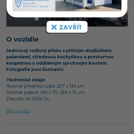
O vozidle
Jednoosý rodinný přívěs s příčným dvojlůžkem,
palandami, středovou kuchyňkou a prostornou
koupelnou s odděleným sprchovým koutem.
Fotografie jsou ilustrační.
Technické údaje:
Rozměr předního lůžka:
207 x 134 cm
Rozměr paland:
189 x 70; 189 x 74 cm
Zásuvky: 4x 230V, 2x…
Více o vozu