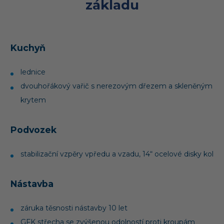
základu
Kuchyň
lednice
dvouhořákový vařič s nerezovým dřezem a skleněným
krytem
Podvozek
stabilizační vzpěry vpředu a vzadu, 14“ ocelové disky kol
Nástavba
záruka těsnosti nástavby 10 let
GFK střecha se zvýšenou odolností proti kroupám