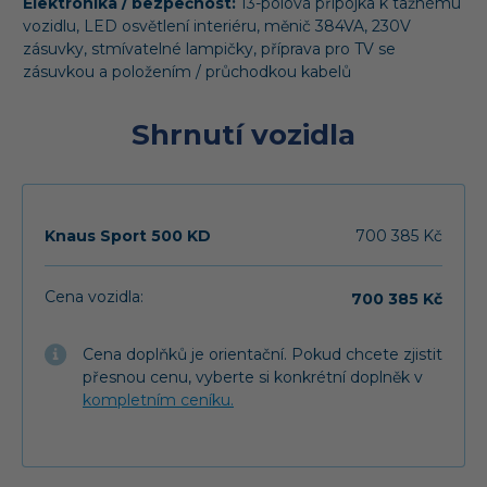
Elektronika / bezpečnost:
13-pólová přípojka k tažnému
vozidlu, LED osvětlení interiéru, měnič 384VA, 230V
zásuvky, stmívatelné lampičky, příprava pro TV se
zásuvkou a položením / průchodkou kabelů
Shrnutí vozidla
Knaus Sport 500 KD
700 385 Kč
Cena vozidla:
700 385 Kč
Cena doplňků je orientační. Pokud chcete zjistit
přesnou cenu, vyberte si konkrétní doplněk v
kompletním ceníku.