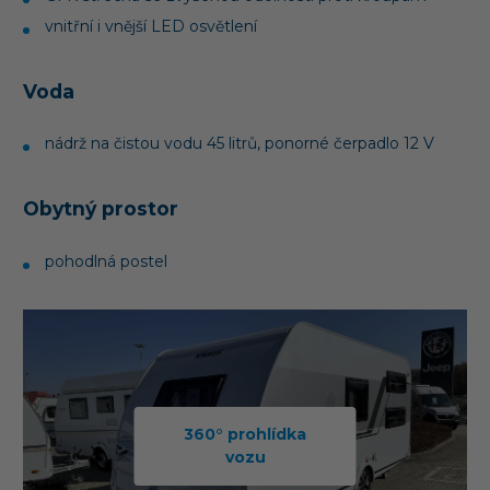
vnitřní i vnější LED osvětlení
Voda
nádrž na čistou vodu 45 litrů, ponorné čerpadlo 12 V
Obytný prostor
pohodlná postel
360° prohlídka
vozu