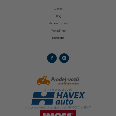
O nás
Blog
Napsali o nás
Poradíme
Kontakt
Online prodej vozů
Autorizovaný prodejce vozů ŠKODA a SEAT