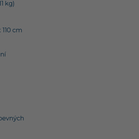
11 kg)
x 110 cm
ení
pevných