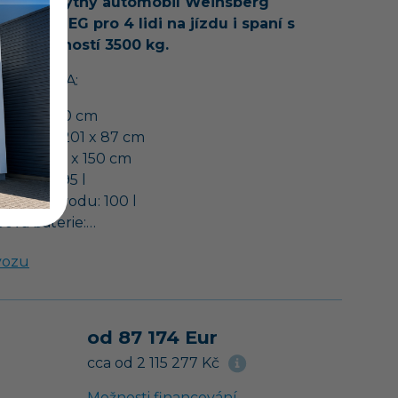
ovaný obytný automobil Weinsberg
e 700 MEG pro 4 lidi na jízdu i spaní s
ou hmotností 3500 kg.
CKÁ DATA:
 výška: 200 cm
ůžko:
2 x 201 x 87 cm
lůžko:
193 x 150 cm
 nádrž: 95 l
a čistou vodu: 100 l
ová baterie:…
vozu
od 87 174 Eur
cca od 2 115 277 Kč
Možnosti financování