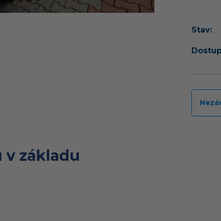
Stav:
Dostup
Nezá
 v základu