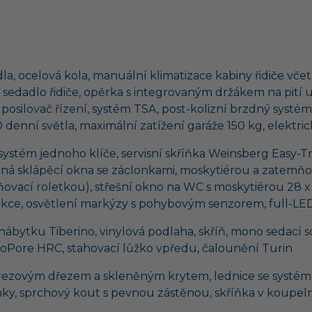
idla, ocelová kola, manuální klimatizace kabiny řidiče vč
né sedadlo řidiče, opěrka s integrovaným držákem na pití
posilovač řízení, systém TSA, post-kolizní brzdný systém,
denní světla, maximální zatížení garáže 150 kg, elektri
stém jednoho klíče, servisní skříňka Weinsberg Easy-Trav
vaná sklápěcí okna se záclonkami, moskytiérou a zatemň
ňovací roletkou), střešní okno na WC s moskytiérou 28 x
ukce, osvětlení markýzy s pohybovým senzorem, full-LED
 nábytku Tiberino, vinylová podlaha, skříň, mono sedac
voPore HRC, stahovací lůžko vpředu, čalounění Turin
erezovým dřezem a skleněným krytem, lednice se systéme
nky, sprchový kout s pevnou zástěnou, skříňka v koupel