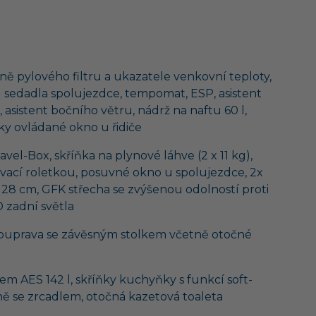
etně pylového filtru a ukazatele venkovní teploty,
 u sedadla spolujezdce, tempomat, ESP, asistent
 asistent bočního větru, nádrž na naftu 60 l,
cky ovládané okno u řidiče
el-Box, skříňka na plynové láhve (2 x 11 kg),
ovací roletkou, posuvné okno u spolujezdce, 2x
 28 cm, GFK střecha se zvýšenou odolností proti
 zadní světla
í souprava se závěsným stolkem včetně otočné
m AES 142 l, skříňky kuchyňky s funkcí soft-
ně se zrcadlem, otočná kazetová toaleta