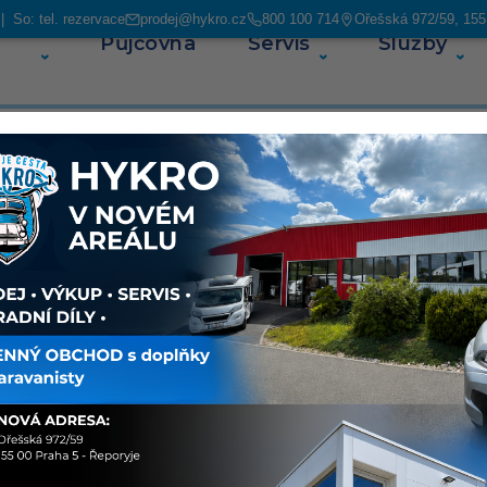
 So: tel. rezervace
prodej@hykro.cz
800 100 714
Ořešská 972/59, 155
Půjčovna
Servis
Služby
O ná
araCore
Sdílet
O voz