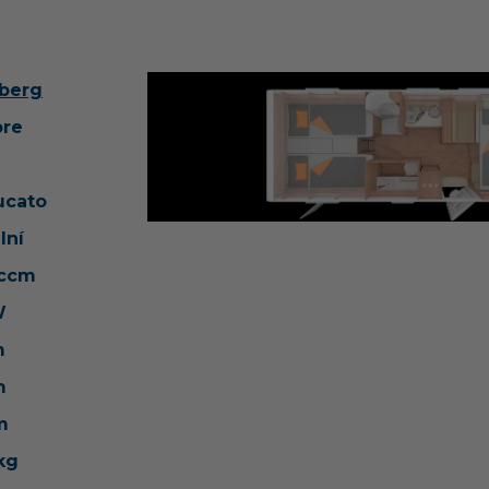
berg
ore
ucato
lní
 ccm
W
m
m
m
kg