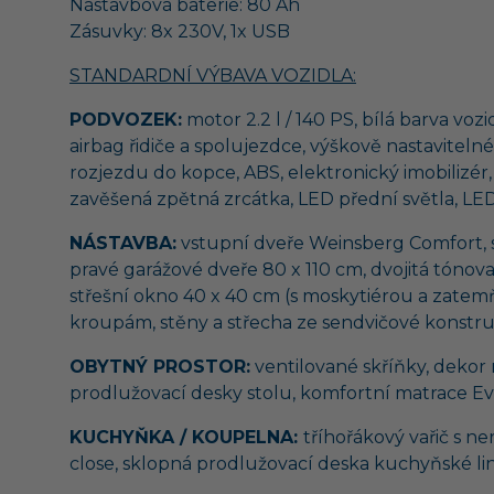
Nástavbová baterie: 80 Ah
Zásuvky: 8x 230V, 1x USB
STANDARDNÍ VÝBAVA VOZIDLA:
PODVOZEK:
motor 2.2 l / 140 PS, bílá barva voz
airbag řidiče a spolujezdce, výškově nastavitel
rozjezdu do kopce, ABS, elektronický imobilizér, 
zavěšená zpětná zrcátka, LED přední světla, LED 
NÁSTAVBA:
vstupní dveře Weinsberg Comfort, sy
pravé garážové dveře 80 x 110 cm, dvojitá tóno
střešní okno 40 x 40 cm (s moskytiérou a zatem
kroupám, stěny a střecha ze sendvičové konstr
OBYTNÝ PROSTOR:
ventilované skříňky, dekor
prodlužovací desky stolu, komfortní matrace E
KUCHYŇKA / KOUPELNA:
tříhořákový vařič s n
close, sklopná prodlužovací deska kuchyňské li