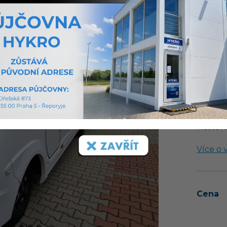
Integr
CaraCor
celkov
TECHNI
Vnitřní
Zadní l
Přední 
Odpadní
Nádrž n
Nástavb
Více o 
Cena