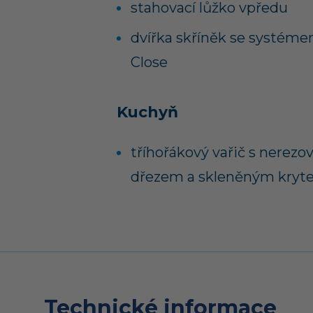
stahovací lůžko vpředu
dvířka skříněk se systéme
Close
Kuchyň
tříhořákový vařič s nerez
dřezem a skleněným kry
Technické informace