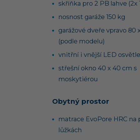
skříňka pro 2 PB lahve (2x 
nosnost garáže 150 kg
garážové dveře vpravo 80 
(podle modelu)
vnitřní i vnější LED osvětl
střešní okno 40 x 40 cm s
moskytiérou
Obytný prostor
matrace EvoPore HRC na 
lůžkách