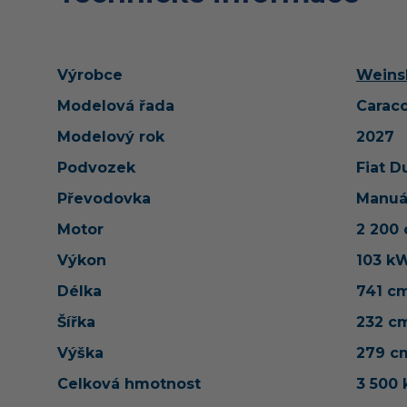
Výrobce
Weins
Modelová řada
Carac
Modelový rok
2027
Podvozek
Fiat D
Převodovka
Manuá
Motor
2 200
Výkon
103 k
Délka
741 c
Šířka
232 c
Výška
279 c
Celková hmotnost
3 500 