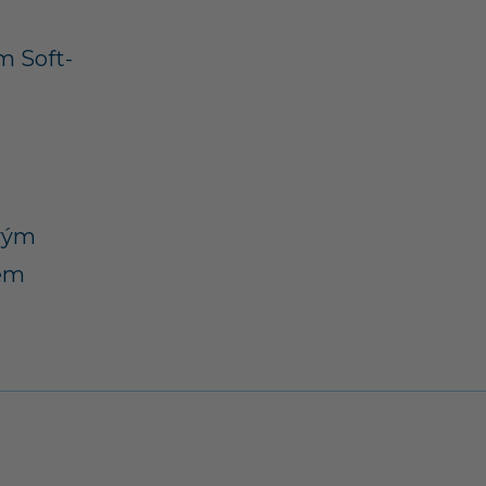
m Soft-
ovým
tem