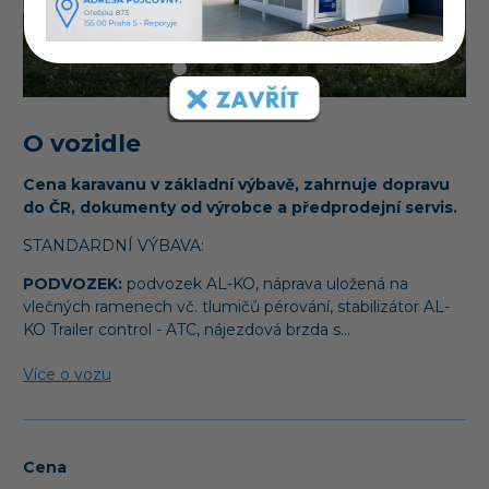
O vozidle
Cena karavanu v základní výbavě, zahrnuje dopravu
do ČR, dokumenty od výrobce a předprodejní servis.
STANDARDNÍ VÝBAVA:
PODVOZEK:
podvozek AL-KO, náprava uložená na
vlečných ramenech vč. tlumičů pérování, stabilizátor AL-
KO Trailer control - ATC, nájezdová brzda s…
Více o vozu
Cena