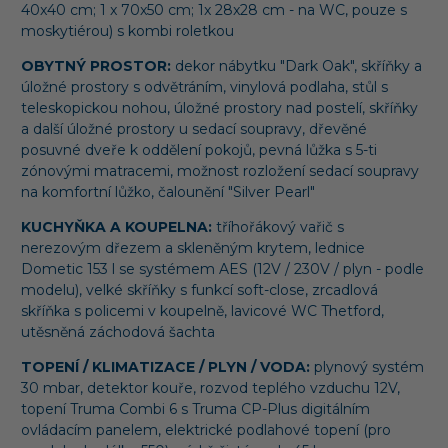
40x40 cm; 1 x 70x50 cm; 1x 28x28 cm - na WC, pouze s
moskytiérou) s kombi roletkou
OBYTNÝ PROSTOR:
dekor nábytku "Dark Oak", skříňky a
úložné prostory s odvětráním, vinylová podlaha, stůl s
teleskopickou nohou, úložné prostory nad postelí, skříňky
a další úložné prostory u sedací soupravy, dřevěné
posuvné dveře k oddělení pokojů, pevná lůžka s 5-ti
zónovými matracemi, možnost rozložení sedací soupravy
na komfortní lůžko, čalounění "Silver Pearl"
KUCHYŇKA A KOUPELNA:
tříhořákový vařič s
nerezovým dřezem a skleněným krytem, lednice
Dometic 153 l se systémem AES (12V / 230V / plyn - podle
modelu), velké skříňky s funkcí soft-close, zrcadlová
skříňka s policemi v koupelně, lavicové WC Thetford,
utěsněná záchodová šachta
TOPENÍ / KLIMATIZACE / PLYN / VODA:
plynový systém
30 mbar, detektor kouře, rozvod teplého vzduchu 12V,
topení Truma Combi 6 s Truma CP-Plus digitálním
ovládacím panelem, elektrické podlahové topení (pro