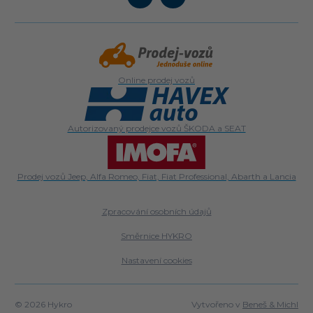
Online prodej vozů
Autorizovaný prodejce vozů ŠKODA a SEAT
Prodej vozů Jeep, Alfa Romeo, Fiat, Fiat Professional, Abarth a Lancia
Zpracování osobních údajů
Směrnice HYKRO
Nastavení cookies
© 2026 Hykro
Vytvořeno v
Beneš & Michl