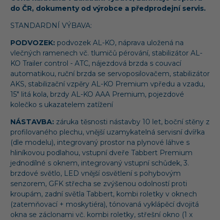
do ČR, dokumenty od výrobce a předprodejní servis.
STANDARDNÍ VÝBAVA:
PODVOZEK:
podvozek AL-KO, náprava uložená na
vlečných ramenech vč. tlumičů pérování, stabilizátor AL-
KO Trailer control - ATC, nájezdová brzda s couvací
automatikou, ruční brzda se servoposilovačem, stabilizátor
AKS, stabilizační vzpěry AL-KO Premium vpředu a vzadu,
15" litá kola, brzdy AL-KO AAA Premium, pojezdové
kolečko s ukazatelem zatížení
NÁSTAVBA:
záruka těsnosti nástavby 10 let, boční stěny z
profilovaného plechu, vnější uzamykatelná servisní dvířka
(dle modelu), integrovaný prostor na plynové láhve s
hliníkovou podlahou, vstupní dveře Tabbert Premium
jednodílné s oknem, integrovaný vstupní schůdek, 3.
brzdové světlo, LED vnější osvětlení s pohybovým
senzorem, GFK střecha se zvýšenou odolností proti
kroupám, zadní světla Tabbert, kombi roletky v oknech
(zatemňovací + moskytiéra), tónovaná vyklápěcí dvojitá
okna se záclonami vč. kombi roletky, střešní okno (1 x