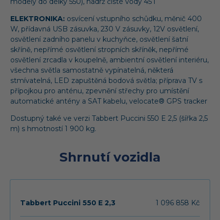
modely do délky 550), nádrž čisté vody 45 l
ELEKTRONIKA:
osvícení vstupního schůdku, měnič 400
W, přídavná USB zásuvka, 230 V zásuvky, 12V osvětlení,
osvětlení zadního panelu v kuchyňce, osvětlení šatní
skříně, nepřímé osvětlení stropních skříněk, nepřímé
osvětlení zrcadla v koupelně, ambientní osvětlení interiéru,
všechna světla samostatně vypínatelná, některá
stmívatelná, LED zapuštěná bodová světla; příprava TV s
přípojkou pro anténu, zpevnění střechy pro umístění
automatické antény a SAT kabelu,
velocate® GPS tracker
Dostupný také ve verzi Tabbert Puccini 550 E 2,5 (šířka 2,5
m) s hmotností 1 900 kg.
Shrnutí vozidla
Tabbert Puccini 550 E 2,3
1 096 858 Kč