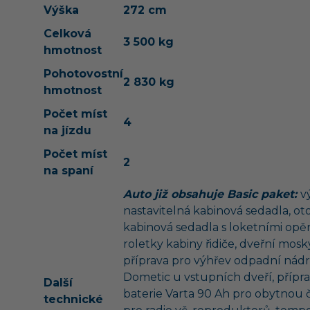
Výška
272 cm
Celková
3 500 kg
hmotnost
Pohotovostní
2 830 kg
hmotnost
Počet míst
4
na jízdu
Počet míst
2
na spaní
Auto již obsahuje Basic paket:
v
nastavitelná kabinová sedadla, ot
kabinová sedadla s loketními opěr
roletky kabiny řidiče, dveřní mosky
příprava pro výhřev odpadní nádrž
Dometic u vstupních dveří, přípra
Další
baterie Varta 90 Ah pro obytnou č
technické