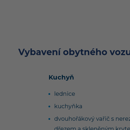
Vybavení obytného vozu
Kuchyň
lednice
kuchyňka
dvouhořákový vařič s ner
dřezem a skleněným kry