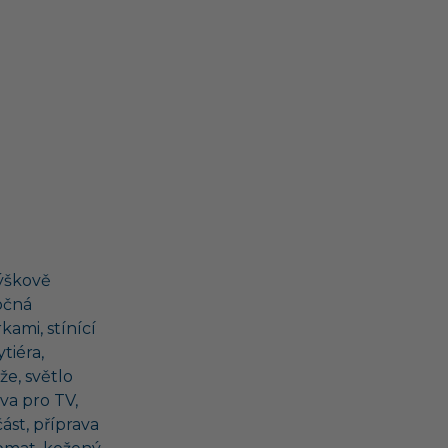
ýškově
očná
kami, stínící
tiéra,
e, světlo
va pro TV,
ást, příprava