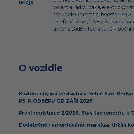
pro radio vč. reproduktorů, temp
údaje
volant a řadící páka, elektrický v
schůdek Omnistep, booster 30 A,
telefon/tablet, USB zásuvka v kabi
anténa DAB integrovaná v boční
O vozidle
Kvalitní obytná vestavba v délce 6 m. Podvoz
PS. K ODBĚRU OD ZÁŘÍ 2026.
První registrace 2/2026. Stav tachometru k 13
Dodatečně namontováno: markýza, držák kol,