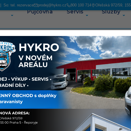
 So: tel. rezervace
prodej@hykro.cz
800 100 714
Ořešská 972/59, 155
Půjčovna
Servis
Služby
O ná
99 (23)
Sdílet
O voz
Kvalit
Peugeo
kvalitn