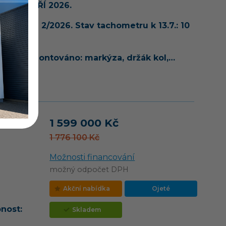
U OD ZÁŘÍ 2026.
egistrace 2/2026. Stav tachometru k 13.7.: 10
.
čně namontováno: markýza, držák kol,…
vozu
1 599 000 Kč
1 776 100 Kč
Možnosti financování
možný odpočet DPH
Akční nabídka
Ojeté
nost:
Skladem