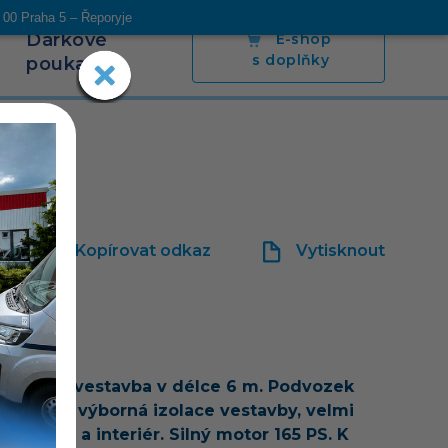
 00 Praha 5 – Řeporyje
Dárkové
E-shop
s doplňky
poukazy
s
Blog
Napsali o nás
Poradíme
Kontakt
Kopírovat odkaz
Vytisknout
idle
ní obytná vestavba v délce 6 m. Podvozek
t Boxer, výborná izolace vestavby, velmi
í nábytky a interiér. Silný
motor 165 PS. K