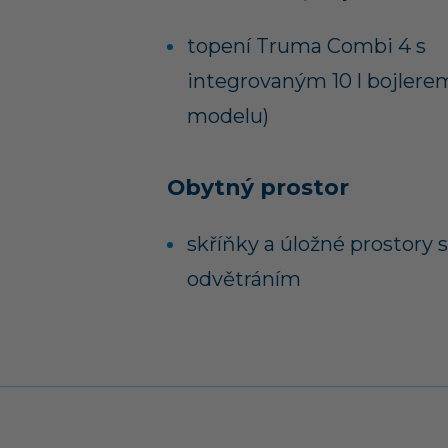
topení Truma Combi 4 s
integrovaným 10 l bojlere
modelu)
Obytný prostor
skříňky a úložné prostory s
odvětráním