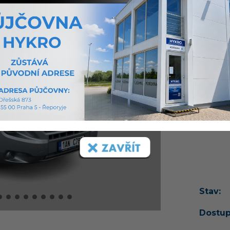
ODBĚR
První r
793 km
Dodate
Více o 
Cena
Stav:
Dostup