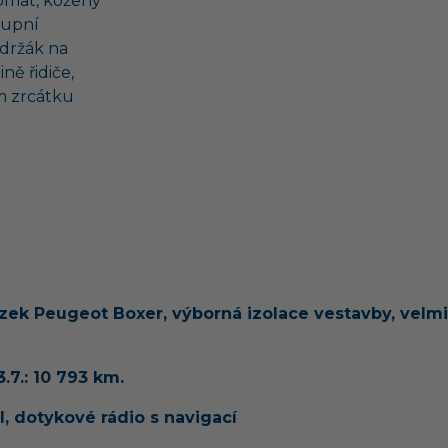
omat, kožený
stupní
 držák na
ně řidiče,
m zrcátku
ek Peugeot Boxer, výborná izolace vestavby, velmi k
.7.: 10 793 km.
 dotykové rádio s navigací