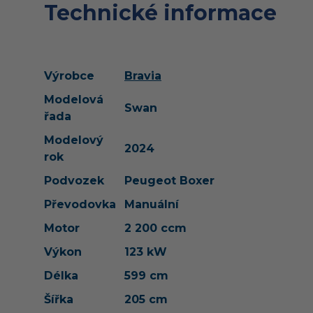
Technické informace
Výrobce
Bravia
Modelová
Swan
řada
Modelový
2024
rok
Podvozek
Peugeot Boxer
Převodovka
Manuální
Motor
2 200 ccm
Výkon
123 kW
Délka
599 cm
Šířka
205 cm