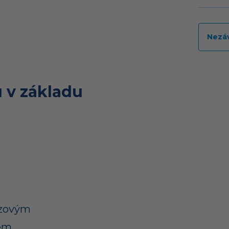
Nezá
 v základu
ezovým
tem