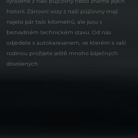
vyřazené z naší půjčovny nebo známe jejich
historii. Zánovní vozy z naší půjčovny mají
najeto pár tisíc kilometrů, ale jsou v
bezvadném technickém stavu. Od nás
odjedete s autokaravanem, ve kterém s vaší
rodinou prožijete ještě mnoho báječných
dovolených.